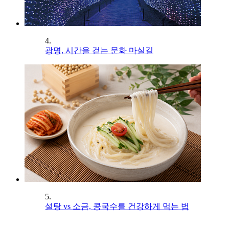
4.
광명, 시간을 걷는 문화 마실길
5.
설탕 vs 소금, 콩국수를 건강하게 먹는 법