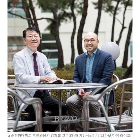
▲순천향대학교 부천병원의 김형철 교수(좌)와 홍유식씨(우).(브라보 마이 라이프)