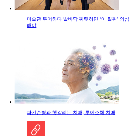
미술관 투어하다 발바닥 찌릿하면 ‘이 질환’ 의심
해야
파킨슨병과 헷갈리는 치매, 루이소체 치매