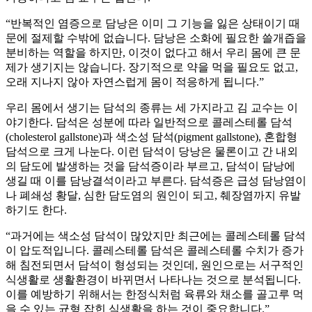
“반복적인 염증으로 담낭은 이미 그 기능을 잃은 상태이기 때
문에 절제할 수밖에 없습니다. 담낭은 소화에 필요한 쓸개즙을
분비하는 역할을 하지만, 이것이 없다고 해서 우리 몸에 큰 문
제가 생기지는 않습니다. 장기적으로 약을 먹을 필요도 없고,
오래 지나지 않아 자연스럽게 몸이 적응하게 됩니다.”
우리 몸에서 생기는 담석의 종류는 세 가지라고 김 교수는 이
야기한다. 담석은 성분에 따라 일반적으로 콜레스테롤 담석
(cholesterol gallstone)과 색소성 담석(pigment gallstone), 혼합형
담석으로 크게 나눈다. 이런 담석이 당낭은 물론이고 간 내외
의 담도에 발생하는 것을 담석증이라 부르고, 담석이 담낭에
생길 때 이를 담낭결석이라고 부른다. 담석증은 급성 담낭염이
나 폐쇄성 황달, 심한 담도염의 원인이 되고, 췌장염까지 유발
하기도 한다.
“과거에는 색소성 담석이 많았지만 최근에는 콜레스테롤 담석
이 압도적입니다. 콜레스테롤 담석은 콜레스테롤 수치가 증가
해 침전되면서 담석이 형성되는 것인데, 원인으로는 서구적인
식생활로 생활환경이 바뀌면서 나타나는 것으로 분석됩니다.
이를 예방하기 위해서는 한정식처럼 육류와 채소를 골고루 먹
을 수 있는 균형 잡힌 식생활을 하는 것이 중요합니다.”