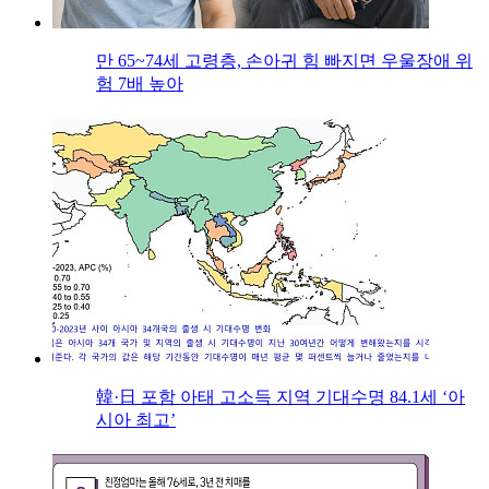
만 65~74세 고령층, 손아귀 힘 빠지면 우울장애 위
험 7배 높아
韓·日 포함 아태 고소득 지역 기대수명 84.1세 ‘아
시아 최고’