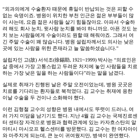
“외과의에게 수술환자 때문에 휴일이 반납되는 것은 피할 수
없는 숙명이죠. 병원이 위치한 부천 인근은 젊은 부부들이 많
이 사는데, 요즘 젊은 사람들 살기 힘들잖아요. 아파서 수술하
려 해도 회사 눈치, 윗사람 눈치를 봐야 하니까요. 아픈 것도 눈
치 보는 사람들에게 수술이라도 원할 때 해줘야죠. 그래서 여
긴 주말 수술이 꽤 많습니다. 병원 설립자께서도 의사는 낮은
곳에 있는 사람을 위한 존재라고 늘 말씀하셨습니다.”
설립자인 고(故) 서석조(徐錫助, 1921~1999) 박사는 “의료인은
삶 중에서 가장 고통스럽고 두려운 처지에 놓인 사람들을 치료
하는 가장 낮은 일을 하는 사람들이다”라는 말을 남겼다.
실제로 취재가 진행된 날은 주말 오전이었는데, 병원 곳곳은
치료를 기다리는 환자들로 북적였다. 김 교수는 취재에 응한
이날 수술을 두 건이나 소화해야 했다.
이런 김형철 교수의 성향은 병원 내에서도 뚜렷이 드러나, 여
러 가지 미담을 남기기도 했다. 지난 4월 김 교수는 국제진료센
터 센터장 자격으로 병원과 협력관계에 있는 카자흐스탄의 알
마티시 마시모프 헬스센터를 방문했다. 김 교수는 한 여자아이
와 마주치게 되는데, 큰 눈이 귀여웠지만, 병색이 완연했다.