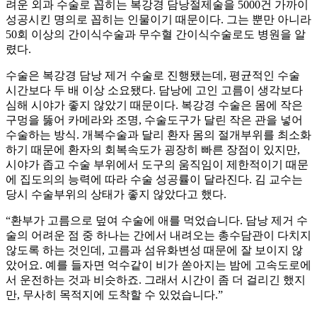
려운 외과 수술로 꼽히는 복강경 담낭절제술을 5000건 가까이
성공시킨 명의로 꼽히는 인물이기 때문이다. 그는 뿐만 아니라
50회 이상의 간이식수술과 무수혈 간이식수술로도 병원을 알
렸다.
수술은 복강경 담낭 제거 수술로 진행됐는데, 평균적인 수술
시간보다 두 배 이상 소요됐다. 담낭에 고인 고름이 생각보다
심해 시야가 좋지 않았기 때문이다. 복강경 수술은 몸에 작은
구멍을 뚫어 카메라와 조명, 수술도구가 달린 작은 관을 넣어
수술하는 방식. 개복수술과 달리 환자 몸의 절개부위를 최소화
하기 때문에 환자의 회복속도가 굉장히 빠른 장점이 있지만,
시야가 좁고 수술 부위에서 도구의 움직임이 제한적이기 때문
에 집도의의 능력에 따라 수술 성공률이 달라진다. 김 교수는
당시 수술부위의 상태가 좋지 않았다고 했다.
“환부가 고름으로 덮여 수술에 애를 먹었습니다. 담낭 제거 수
술의 어려운 점 중 하나는 간에서 내려오는 총수담관이 다치지
않도록 하는 것인데, 고름과 섬유화변성 때문에 잘 보이지 않
았어요. 예를 들자면 억수같이 비가 쏟아지는 밤에 고속도로에
서 운전하는 것과 비슷하죠. 그래서 시간이 좀 더 걸리긴 했지
만, 무사히 목적지에 도착할 수 있었습니다.”