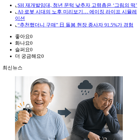
⌞
SH 재개발임대, 청년 문턱 낮추자 고령층은 ‘그림의 떡’
⌞
AI·로봇 시대의 노후 미리보기… 에이징 라이프 시뮬레
이션
⌞
“추천했더니 구매” 日 돌봄 현장 종사자 91.5%가 경험
좋아요
0
화나요
0
슬퍼요
0
더 궁금해요
0
최신뉴스