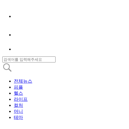
전체뉴스
피플
헬스
라이프
컬처
머니
테마