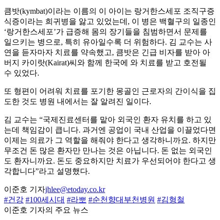
큼밧(kymbat)이라는 이름의 이 아이는 랑거한스세포 조직구증
식증이라는 희귀병을 앓고 있었는데, 이 병은 백혈구의 일종인
‘랑거한스세포’가 급증해 몸의 장기들을 침범하면서 문제를
일으키는 병으로, 특히 유아일수록 더 위험하다. 김 교수는 사
연을 듣자마자 치료를 약속했고, 큼밧은 긴급 비자를 받아 아
버지 카이랏(Kairat)씨와 함께 한국에 와 치료를 받고 호전될
수 있었다.
또 형편이 어려워 치료를 포기한 몽골인 근로자의 간이식을 집
도한 것도 병원 내에서는 잘 알려진 일이다.
김 교수는 “국제진료센터를 맡아 외국인 환자 유치를 하고 있
는데 책임감이 큽니다. 과거엔 공업이 국내 산업을 이끌었다면
이제는 의료가 그 역할을 해줘야 한다고 생각하니까요. 하지만
무조건 돈 많은 환자만 만나는 것은 아닙니다. 돈 없는 외국인
도 환자니까요. 돈도 중요하지만 치료가 우선되어야 한다고 생
각합니다”라고 설명했다.
이준호 기자
jhlee@etoday.co.kr
#건강
#100세시대
#라뽀
#순천향대부천병원
#김형철
이준호 기자의 주요 뉴스