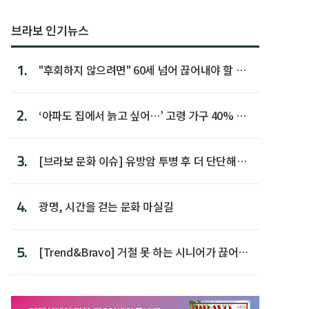
브라보 인기뉴스
1.
"후회하지 않으려면" 60세 넘어 끊어내야 할 사
람 1위
2.
‘아파도 집에서 늙고 싶어…’ 고령 가구 40% 노
후 주택이라 어...
3.
[브라보 문화 이슈] 유방암 투병 후 더 단단해진
박미선
4.
광명, 시간을 걷는 문화 마실길
5.
[Trend&Bravo] 거절 못 하는 시니어가 끊어야
할 행동 5