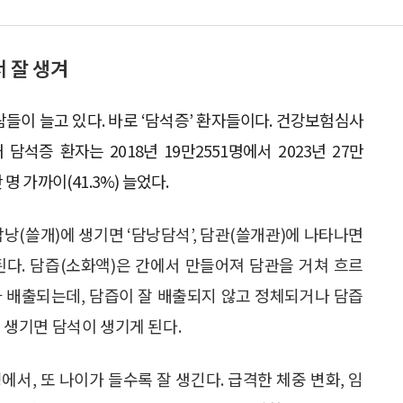
 잘 생겨
람들이 늘고 있다. 바로 ‘담석증’ 환자들이다. 건강보험심사
담석증 환자는 2018년 19만2551명에서 2023년 27만
 명 가까이(41.3%) 늘었다.
낭(쓸개)에 생기면 ‘담낭담석’, 담관(쓸개관)에 나타나면
된다. 담즙(소화액)은 간에서 만들어져 담관을 거쳐 흐르
 배출되는데, 담즙이 잘 배출되지 않고 정체되거나 담즙
 생기면 담석이 생기게 된다.
서, 또 나이가 들수록 잘 생긴다. 급격한 체중 변화, 임