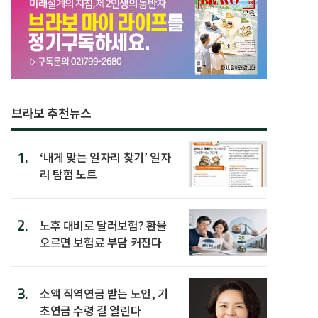
브라보 추천뉴스
1.
‘내게 맞는 일자리 찾기’ 일자
리 탐험 노트
2.
노후 대비로 달러보험? 환율
오르면 보험료 부담 커진다
3.
소액 직역연금 받는 노인, 기
초연금 수령 길 열린다