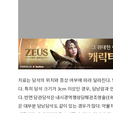
치료는 담석의 위치와 증상 여부에 따라 달라진다
다. 특히 담석 크기가 3cm 이상인 경우, 담낭암
다. 반면 담관담석은 내시경역행성담췌관조영술(ER
은 대부분 담낭담석도 같이 있는 경우가 많다. 약물