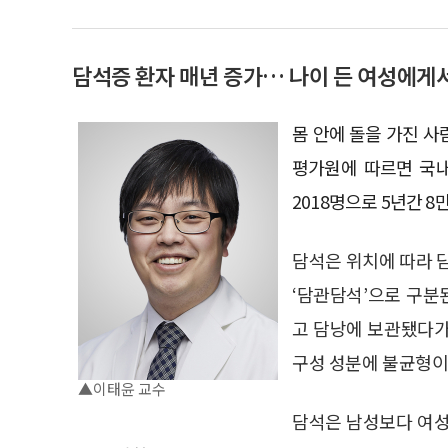
담석증 환자 매년 증가… 나이 든 여성에게서
몸 안에 돌을 가진 사
평가원에 따르면 국내 
2018명으로 5년간 8만
담석은 위치에 따라 담
‘담관담석’으로 구분
고 담낭에 보관됐다가
구성 성분에 불균형이
▲이태윤 교수
담석은 남성보다 여성에