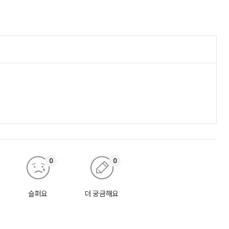
0
0
슬퍼요
더 궁금해요