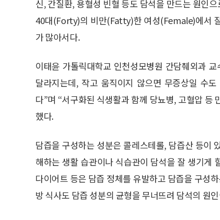
신, 간질환, 용혈성 빈혈 등도 담석을 만드는 원인으
40대(Forty)의 비만(Fatty)한 여성(Female)에
가 많아서다.
이태윤 가톨릭대학교 인천성모병원 간담췌외과 교수
달라지는데, 작고 움직이지 않으면 무증상일 수도 
다”며 “서구화된 식생활과 함께 당뇨병, 고혈압 등
했다.
담즙을 구성하는 성분은 콜레스테롤, 담즙산 등이 
해하는 생활 습관이나 식습관이 담석을 잘 생기게 할
다이어트 등은 담즙 정체를 유발하고 담즙을 구성하는
방 식사도 담즙 성분의 균형을 무너뜨려 담석의 원인