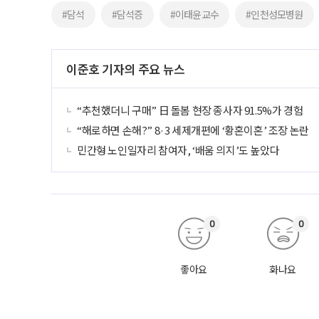
#담석
#담석증
#이태윤교수
#인천성모병원
이준호 기자의 주요 뉴스
“추천했더니 구매” 日 돌봄 현장 종사자 91.5%가 경험
“해로하면 손해?” 8·3 세제개편에 ‘황혼이혼’ 조장 논란
민간형 노인일자리 참여자, ‘배움 의지’도 높았다
0
0
좋아요
화나요