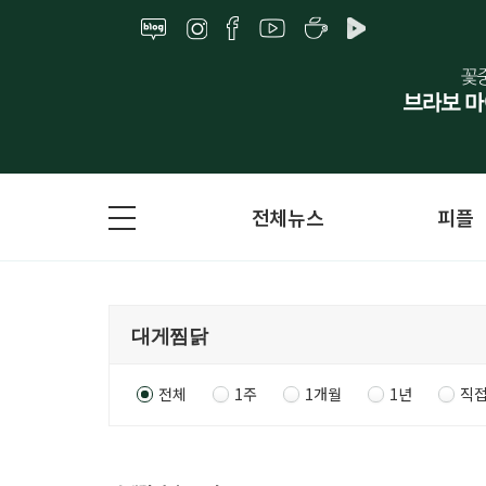
전체뉴스
피플
전체
1주
1개월
1년
직