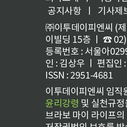
공지사항
ㅣ
기사제
㈜이투데이피엔씨 (제호
이빌딩 15층 ㅣ ☎ 02)
등록번호 : 서울아02992
인 : 김상우 ㅣ 편집인
ISSN : 2951-4681
이투데이피엔씨 임직원
윤리강령
및 실천규정을
브라보 마이 라이프의
저작권법의 보호를 받