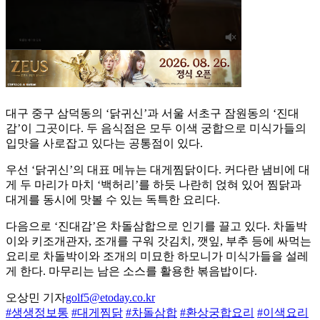
대구 중구 삼덕동의 ‘닭귀신’과 서울 서초구 잠원동의 ‘진대
감’이 그곳이다. 두 음식점은 모두 이색 궁합으로 미식가들의
입맛을 사로잡고 있다는 공통점이 있다.
우선 ‘닭귀신’의 대표 메뉴는 대게찜닭이다. 커다란 냄비에 대
게 두 마리가 마치 ‘백허리’를 하듯 나란히 얹혀 있어 찜닭과
대게를 동시에 맛볼 수 있는 독특한 요리다.
다음으로 ‘진대감’은 차돌삼합으로 인기를 끌고 있다. 차돌박
이와 키조개관자, 조개를 구워 갓김치, 깻잎, 부추 등에 싸먹는
요리로 차돌박이와 조개의 미묘한 하모니가 미식가들을 설레
게 한다. 마무리는 남은 소스를 활용한 볶음밥이다.
오상민 기자
golf5@etoday.co.kr
#생생정보통
#대게찜닭
#차돌삼합
#환상궁합요리
#이색요리