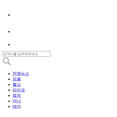
전체뉴스
피플
헬스
라이프
컬처
머니
테마