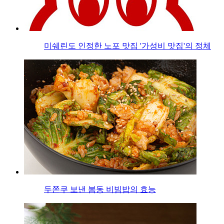
미쉐린도 인정한 노포 맛집 '가성비 맛집'의 정체
두쫀쿠 보낸 봄동 비빔밥의 효능