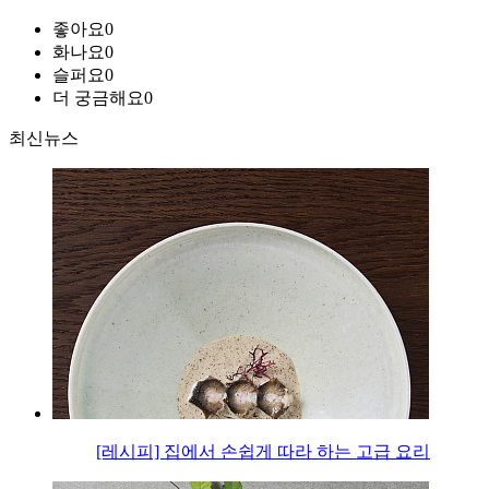
좋아요
0
화나요
0
슬퍼요
0
더 궁금해요
0
최신뉴스
[레시피] 집에서 손쉽게 따라 하는 고급 요리