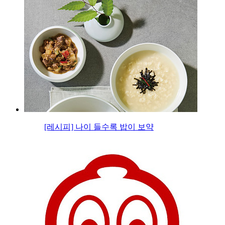
[레시피] 나이 들수록 밥이 보약