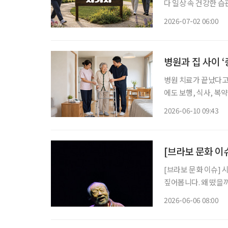
다 일상 속 건강한 
균형 잡힌 식사와 규칙적인 운동, 
2026-07-02 06:00
식 PD(본지 5월호 
병원과 집 사이 ‘
병원 치료가 끝났다고
에도 보행, 식사, 복
지자체와 민간 기업이 ‘
2026-06-10 09:43
구는 의료·요양·돌봄
[브라보 문화 이
[브라보 문화 이슈] 
짚어봅니다. 왜 떴을까? 배우 신구는 1936년생으로 올해 89세다. 그는 ‘현역 최고령 배우’라
는 타이틀을 갖고 있다
2026-06-06 08:00
친 뒤, 오는 7월부터