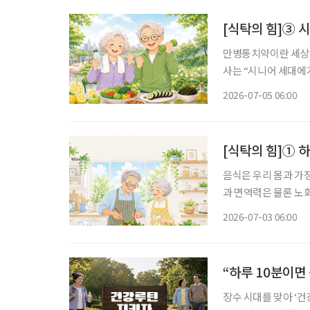
[식탁의 힘]③ 
만병통치약이란 세상에
사는 “시니어 세대에
질을 결정짓는 핵심 동력”이라고 강조했다. 나이
2026-07-05 06:00
에 우리 몸은 다양한
[식탁의 힘]① 
음식은 우리 몸과 가
과 면역력은 물론 노
유튜브 채널을 통해 
2026-07-03 06:00
“하루 10분이면
장수 시대를 맞아 ‘건