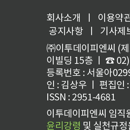
회사소개
ㅣ
이용약
공지사항
ㅣ
기사제
㈜이투데이피엔씨 (제호
이빌딩 15층 ㅣ ☎ 02)
등록번호 : 서울아02992
인 : 김상우 ㅣ 편집인
ISSN : 2951-4681
이투데이피엔씨 임직원
윤리강령
및 실천규정을