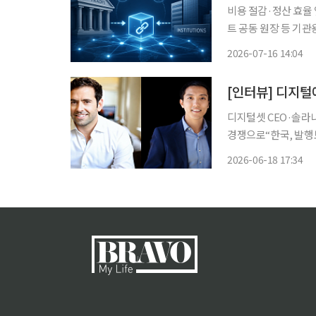
비용 절감·정산 효율
트 공동 원장 등 기
기반에서 상호 보완” 글로벌 벤처캐피털 a16z의 가상자산 투자 부문인 a16z 크립토가 전통
2026-07-16 14:04
금융(TradFi)은 
디지털셋 CEO·솔라나
경쟁으로“한국, 발행보다 결제·담보
한 디지털 자산 발행
2026-06-18 17:34
초기 논의가 금융자산