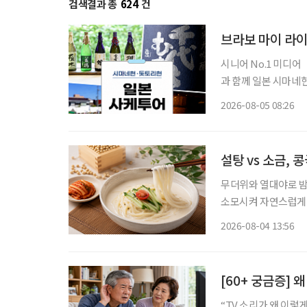
검색결과 총
624
건
브라보 마이 라이
시니어 No.1 미디
과 함께 일본 시마네현
다. 여행 일정은 12월 7일부터 10일
2026-08-05 08:26
슈를 만드는 사카구라
설탕 vs 소금,
무더위와 열대야로 밤
소모시켜 자연스럽게 보양식을 찾게 만든다.
르지만, 시원하고 고소
2026-08-04 13:56
단순히 더위를 식히는
[60+ 궁금증] 
“TV 소리가 왜 이렇게 작지?” 가족은 시끄럽다며 볼륨을 줄이는데,