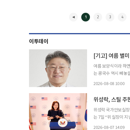
1
2
3
4
이투데이
[기고] 여름 별미
여름 보양식이라 하면
는 콩국수 역시 빼놓을
양과 한의학적 효능까지 갖춘 음식으로
2026-08-08 10:00
고기'라 불릴 만큼 양
◀
위성락, 스틸 
위성락 국가안보실장이 최
는 7일 “위 실장이 
밝혔다. 스틸 대사는 이 자리에서 향후 국가안보실과 긴밀한 소통을 이어가며 한미동맹의 지
2026-08-07 14:09