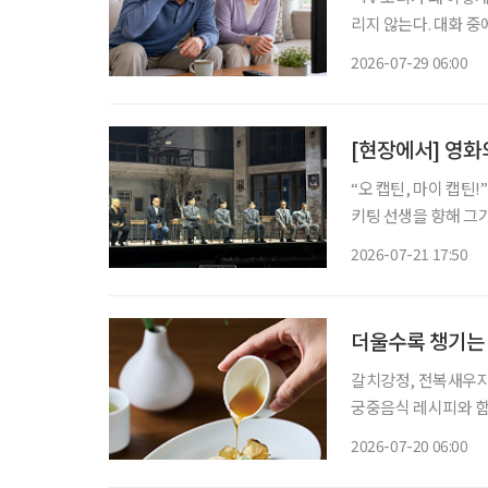
리지 않는다. 대화 중
얼거리는 것처럼 들린다
2026-07-29 06:00
[현장에서] 영화
“오 캡틴, 마이 캡틴!” 학생들이 하나둘 책상 위로 올라섰다. 학교에서 쫓겨나 교실을 떠나
키팅 선생을 향해 그
다. 키팅은 학생들을 
2026-07-21 17:50
더울수록 챙기는
갈치강정, 전복새우지짐 2026년 3월부터 45년 만에 새 단장을 마치고 재개관한
궁중음식 레시피와 함께 합니다. 기온이 오를수록 시니어의
다. 더위에 지친 몸은
2026-07-20 06:00
다. 이럴 때는 영양은