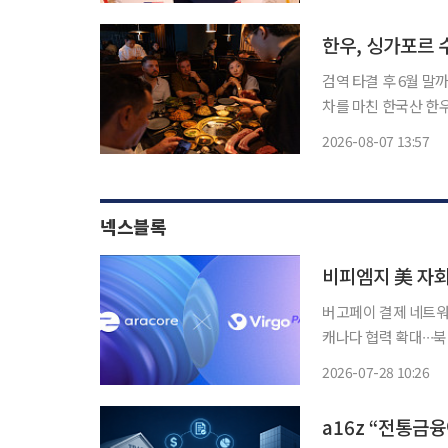
속적인 발전을 위해 
한우, 싱가포르 
검역 타결 후 6월 말까지
차를 마친 한국산 한
로 싱가포르에 수출되면서
2026-08-07 13:57
품부와 한국농수산식품유
넥스블록
버고페이 결제 네트워
캐나다 협력 확대∙∙∙북미 결제 시장 공략 블록체인 
미국 자회사 아라코어(
2026-07-28 10:26
a16z “전통금