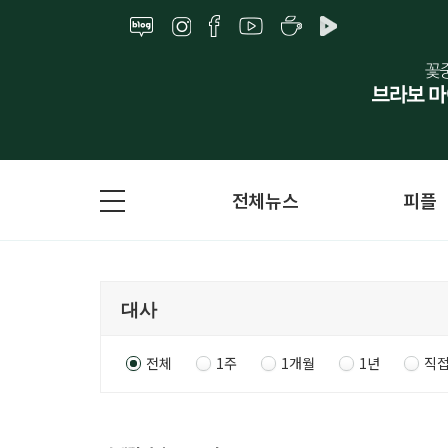
전체뉴스
피플
전체
1주
1개월
1년
직