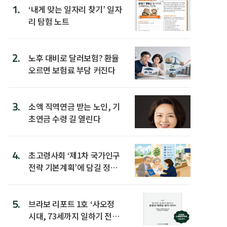
1.
‘내게 맞는 일자리 찾기’ 일자
리 탐험 노트
2.
노후 대비로 달러보험? 환율
오르면 보험료 부담 커진다
3.
소액 직역연금 받는 노인, 기
초연금 수령 길 열린다
4.
초고령사회 ‘제1차 국가인구
전략 기본계획’에 담길 정책
은
5.
브라보 리포트 1호 ‘사오정
시대, 73세까지 일하기 전략’