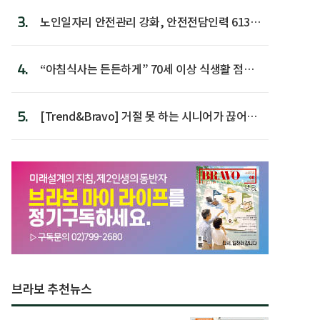
3.
노인일자리 안전관리 강화, 안전전담인력 613명
첫 배치
4.
“아침식사는 든든하게” 70세 이상 식생활 점수
가장 높아
5.
[Trend&Bravo] 거절 못 하는 시니어가 끊어야
할 행동 5
브라보 추천뉴스