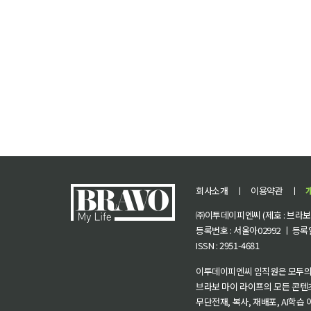
회사소개
ㅣ
이용약관
ㅣ
㈜이투데이피엔씨 (제호 : 브라보 마
등록번호 : 서울아02992 ㅣ 등록일자
ISSN : 2951-4681
이투데이피엔씨 임직원은 모두의
브라보 마이 라이프의 모든 콘텐
무단전재, 복사, 재배포, AI학습