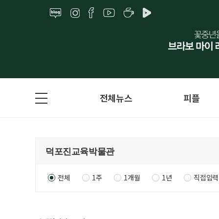
전체뉴스
피플
전체
1주
1개월
1년
직접입력