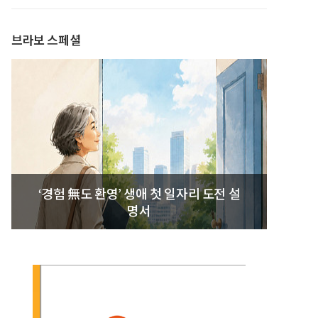
발간
브라보 스페셜
‘경험 無도 환영’ 생애 첫 일자리 도전 설
명서