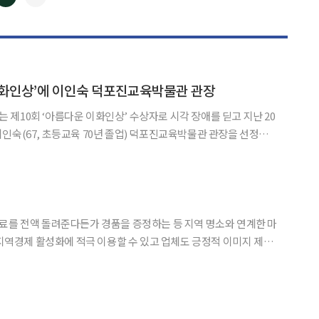
◀
▶
이화인상’에 이인숙 덕포진교육박물관 관장
제10회 ‘아름다운 이화인상’ 수상자로 시각 장애를 딛고 지난 20
인숙(67, 초등교육 70년 졸업) 덕포진교육박물관 관장을 선정했
식은 오는 24일 오후 6시 서울 그랜드인터컨티넨탈호텔에서 개최하는
‘이화인의 밤’ 행사에서 열린다. ‘아름다운 이화인상’은 우리 사회의 그늘진 곳에
료를 전액 돌려준다든가 경품을 증정하는 등 지역 명소와 연계한 마
와 매출 증대에 유리해 이같은 상생마케팅 바람은 더욱 거세질 전망이다. 25일 관련업계에