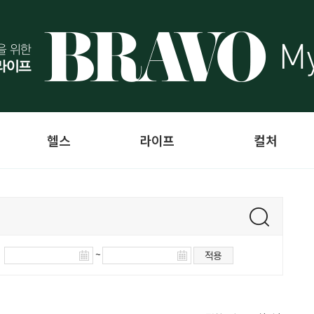
헬스
라이프
컬처
~
적용