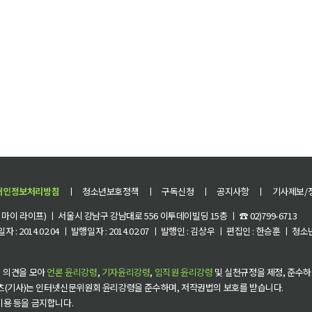
개인정보처리방침
ㅣ
청소년보호정책
ㅣ
구독신청
ㅣ
공지사항
ㅣ
기사제보/
이 라이프) ㅣ 서울시 강남구 강남대로 556 이투데이빌딩 15층 ㅣ ☎ 02)799-6713
 : 2014.02.04 ㅣ 발행일자 : 2014.02.07 ㅣ 발행인 : 김상우 ㅣ 편집인 : 한승훈 ㅣ
 의견을 모아
언론 윤리강령
,
기자윤리강령
,
임직원 윤리강령
및 실천규정을 제정, 준수하
츠(기사)는 인터넷신문위원회 윤리강령을 준수하며, 저작권법의 보호를 받습니다.
 이용 등을 금지합니다.