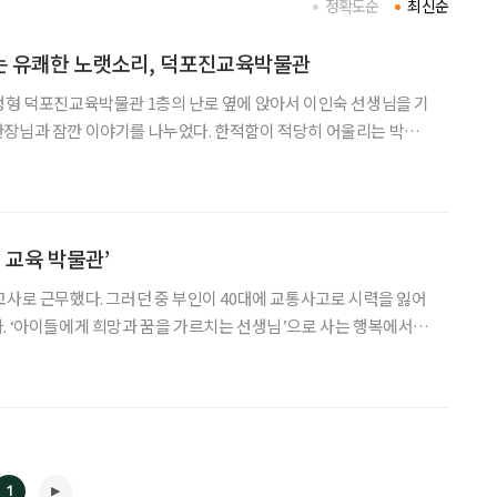
정확도순
최신순
는 유쾌한 노랫소리, 덕포진교육박물관
행형 덕포진교육박물관 1층의 난로 옆에 앉아서 이인숙 선생님을 기
관장님과 잠깐 이야기를 나누었다. 한적함이 적당히 어울리는 박물
내부는 아주 오래전 아이들의 이야깃거리가 와글거리는 듯하다. “박
19 이전엔 동창회 모임이나 학생들이 단체로 많이 왔는데
 교육 박물관’
교사로 근무했다. 그러던 중 부인이 40대에 교통사고로 시력을 잃어
. ‘아이들에게 희망과 꿈을 가르치는 선생님’으로 사는 행복에서 내
 학급이 3학년 2반이다. 학교를 그만둔 부인은 좌절감
에서 지켜보던 남편은 “언젠가는 아이들과 다시
1