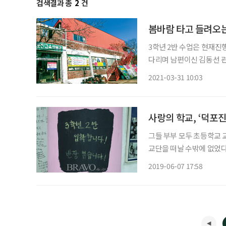
검색결과 총
2
건
봄바람 타고 들려오
3학년 2반 수업은 현재진
다리며 남편이신 김동선 
관 외부와는 달리 전시관 
2021-03-31 10:03
물관이 조용하지요. 코로나
사랑의 학교, ‘덕포진
그들 부부 모두 초등학교 
교단을 떠날 수밖에 없었다
려와야 했다. 마지막으로 담임을 맡았던
2019-06-07 17:58
에서 헤어나지 못했다. 옆