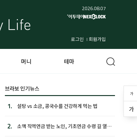
2026.08.07
로그인
회원가입
머니
테마
브라보 인기뉴스
가
1.
설탕 vs 소금, 콩국수를 건강하게 먹는 법
가
2.
소액 직역연금 받는 노인, 기초연금 수령 길 열린
다