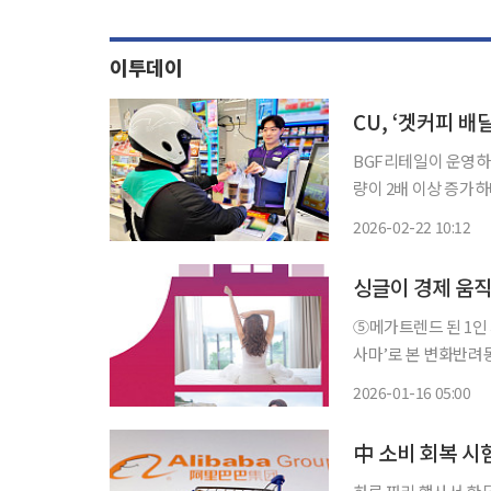
이투데이
CU, ‘겟커피 배
BGF리테일이 운영하는
량이 2배 이상 증가하며 빠른 
토어를 통해 약 20
2026-02-22 10:12
⑤메가트렌드 된 1인
사마’로 본 변화반려동물·구독경제
되고 있다. 전통적인 
2026-01-16 05:00
소비층으로 떠오르고 있
中 소비 회복 시