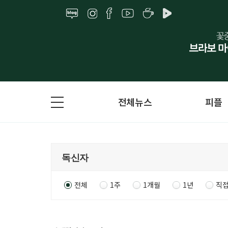
전체뉴스
피플
전체
1주
1개월
1년
직