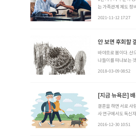
는 가족관계 제도 정비에 나섰다. 독신주의자인 80세의 A 
이 없어, 알고 지내던
2021-11-12 17:27
씨는 그를 친양자로 
안 보면 후회할 
바야흐로 봄이다. 산
나들이를 떠나보는 것
을 함께 정리해봤다. ◇ 빔 델보예 개인전 장소 갤러리현대 일정 2월 27일~4월 8일 신개념주
2018-03-09 08:52
의(neo-concept
[지금 뉴욕은] 
결혼을 하면 서로 사
사 연구에서도 독신자보
이 낮고 평균수명도 
2016-12-30 10:51
우자 중 어느 편이 