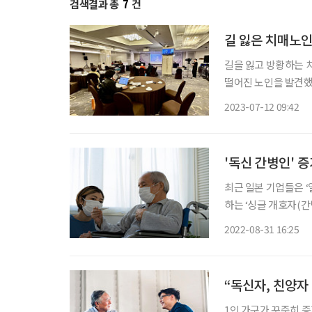
검색결과 총
7
건
길 잃은 치매노인
길을 잃고 방황하는 
떨어진 노인을 발견했
면 노인복지법 위반으
2023-07-12 09:42
지켜야 한다는 이야기다. 일부 전문가들은 이러한 치매노인의 보호를 경찰에게
책에
'독신 간병인' 증
최근 일본 기업들은 
하는 ‘싱글 개호자(간
심으로 문제를 해결하려는 방안
2022-08-31 16:25
양립’이라는 문제가 
“독신자, 친양자
1인 가구가 꾸준히 증