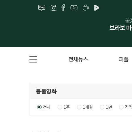
전체뉴스
피플
전체
1주
1개월
1년
직