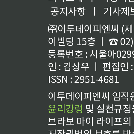
공지사항
ㅣ
기사제
㈜이투데이피엔씨 (제호
이빌딩 15층 ㅣ ☎ 02)
등록번호 : 서울아02992
인 : 김상우 ㅣ 편집인
ISSN : 2951-4681
이투데이피엔씨 임직원
윤리강령
및 실천규정을
브라보 마이 라이프의
저작권법의 보호를 받