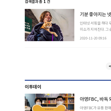
검색결과 총
1
건
기분 좋아지는 
인터넷 서핑을 하다 
미소가 지어진다. 그
이는 기분 탓이 아니다
2020-11-20 09:16
움이 된다는 한 연구 
이투데이
아영FBC, 바독
아영FBC가 유통 판매