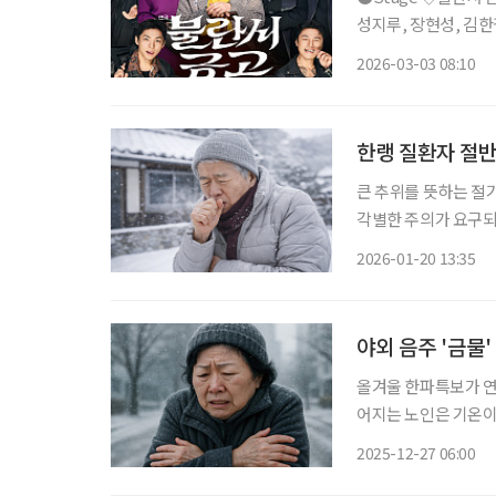
성지루, 장현성, 김한결
10년 만에 선보이는 
2026-03-03 08:10
전기가 꺼지면 금고를
한랭 질환자 절반
큰 추위를 뜻하는 절
각별한 주의가 요구되
결과를 발표하며 고령층
2026-01-20 13:35
절기부터 2024~20
야외 음주 '금물
올겨울 한파특보가 연
어지는 노인은 기온이
체온이 35℃ 이하로
2025-12-27 06:00
다. 이에 따라 조기 