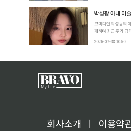
정 여건에 따라 엇갈
박성광 아내 이솔
코미디언 박성광의 아
개하며 최근 주가 급락에 씁쓸한 심경을
(SNS)에 “울고 싶
2026-07-30 10:50
회사소개
ㅣ
이용약