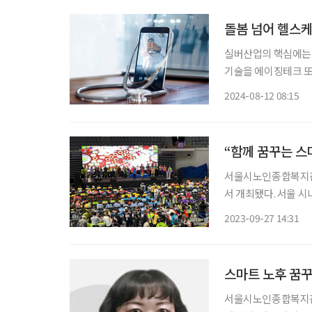
돌봄 넘어 헬스
실버산업의 핵심에는 기
기술을 에이징테크 또는
등 4차 산업을 기반으로
2024-08-12 08:15
전부에 따르면, 65세
“함께 꿈꾸는 스
서울시노인종합복지관협
서 개최됐다. 서울 
복지를 실현하고자 하
2023-09-27 14:31
스마트 노후 꿈꾸
서울시노인종합복지관협