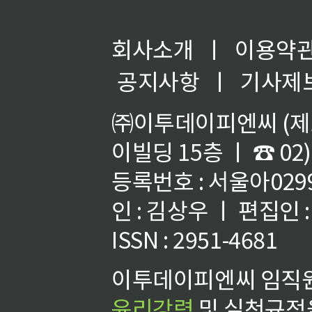
회사소개
ㅣ
이용약
공지사항
ㅣ
기사제
㈜이투데이피엔씨 (제호
이빌딩 15층 ㅣ ☎ 02)
등록번호 : 서울아02992
인 : 김상우 ㅣ 편집인
ISSN : 2951-4681
이투데이피엔씨 임직원
윤리강령
및 실천규정을