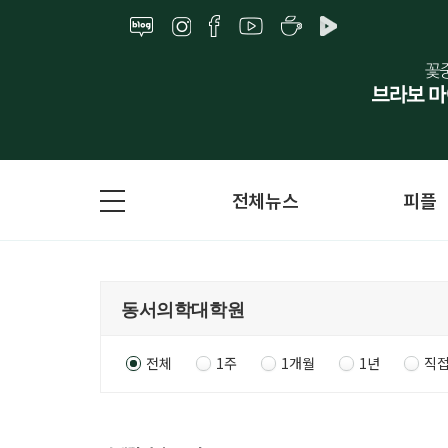
전체뉴스
피플
전체
1주
1개월
1년
직