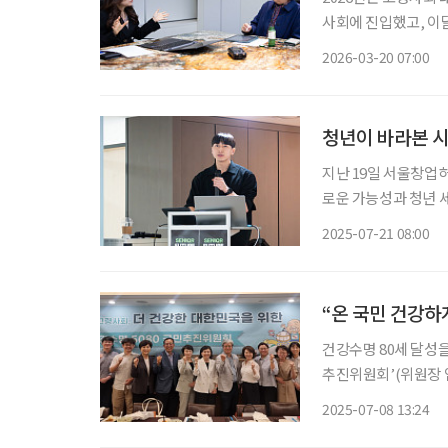
사회에 진입했고, 이
을 맞이하기 때문입니다
2026-03-20 07:00
거 등 사회 시스템 
청년이 바라본 시
지난 19일 서울창업
로운 가능성과 청년 
미래 디자인’을 주제
2025-07-21 08:00
기획자 등 약 30명이
“온 국민 건강하
건강수명 80세 달성을
추진위원회’(위원장 임
식 출범하는 ‘건강수명
2025-07-08 13:24
다. 이번 회의는 지