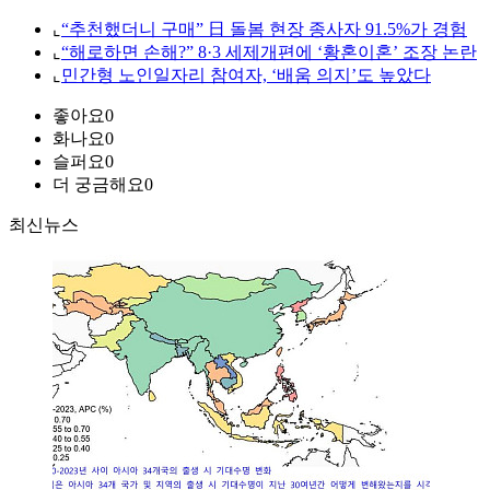
⌞
“추천했더니 구매” 日 돌봄 현장 종사자 91.5%가 경험
⌞
“해로하면 손해?” 8·3 세제개편에 ‘황혼이혼’ 조장 논란
⌞
민간형 노인일자리 참여자, ‘배움 의지’도 높았다
좋아요
0
화나요
0
슬퍼요
0
더 궁금해요
0
최신뉴스