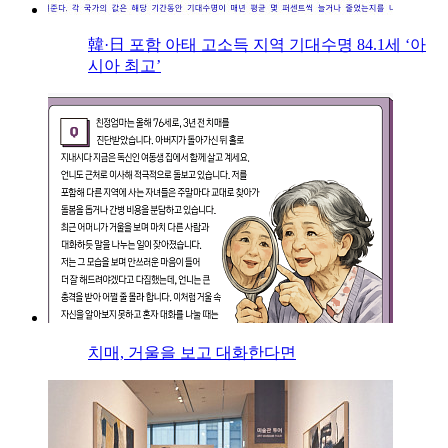
韓·日 포함 아태 고소득 지역 기대수명 84.1세 ‘아
시아 최고’
치매, 거울을 보고 대화한다면