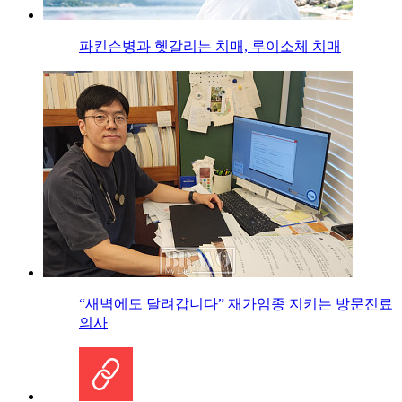
파킨슨병과 헷갈리는 치매, 루이소체 치매
“새벽에도 달려갑니다” 재가임종 지키는 방문진료
의사