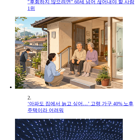
"후회하지 않으려면" 60세 넘어 끊어내야 할 사람
1위
2.
‘아파도 집에서 늙고 싶어…’ 고령 가구 40% 노후
주택이라 어려워