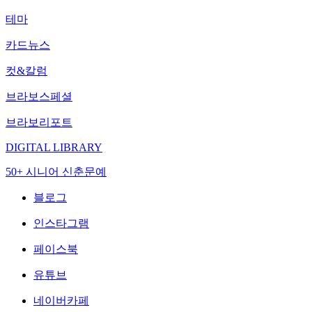
테마
카드뉴스
컷&칼럼
브라보스페셜
브라보리포트
DIGITAL LIBRARY
50+ 시니어 신춘문예
블로그
인스타그램
페이스북
유튜브
네이버카페