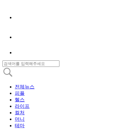
전체뉴스
피플
헬스
라이프
컬처
머니
테마