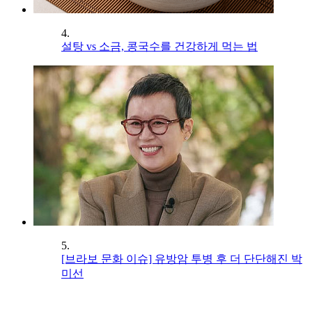
4.
설탕 vs 소금, 콩국수를 건강하게 먹는 법
5.
[브라보 문화 이슈] 유방암 투병 후 더 단단해진 박
미선