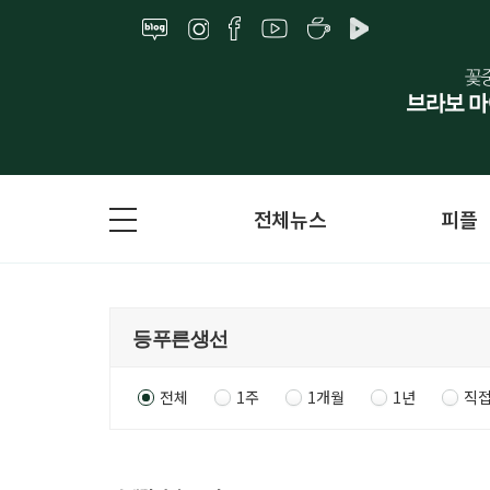
전체뉴스
피플
전체
1주
1개월
1년
직