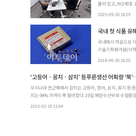
물러 있고, MZ세대·
노르웨이 등 경쟁국이
2025-09-20 18:29
국내 첫 식품 유
국내에서 처음으로 식품
기술기획평가원(이하 
스타민을 신속ㆍ정확하게
2018-06-20 16:26
타민은 알레르기 반응
‘고등어ㆍ꽁치ㆍ삼치’ 등푸른생선 어획량 ‘뚝
우리나라 연근해에서 잡히는 고등어, 청어, 삼치, 꽁치 등 
치는 94% 가까이 뚝 떨어졌다. 19일 해양수산부와 수협중앙
선의 어획량은 지난해 14만502톤으로 2008년의 27만8430톤
2015-02-19 11:04