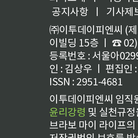
공지사항
ㅣ
기사제
㈜이투데이피엔씨 (제호
이빌딩 15층 ㅣ ☎ 02)
등록번호 : 서울아02992
인 : 김상우 ㅣ 편집인
ISSN : 2951-4681
이투데이피엔씨 임직원
윤리강령
및 실천규정을
브라보 마이 라이프의
저작권법의 보호를 받