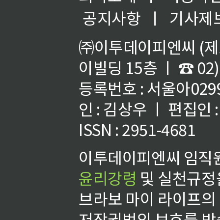
공지사항
ㅣ
기사제
㈜이투데이피엔씨 (제호
이빌딩 15층 ㅣ ☎ 02)
등록번호 : 서울아02992
인 : 김상우 ㅣ 편집인
ISSN : 2951-4681
이투데이피엔씨 임직원
윤리강령
및 실천규정을
브라보 마이 라이프의
저작권법의 보호를 받