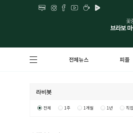
전체뉴스
피플
전체
1주
1개월
1년
직