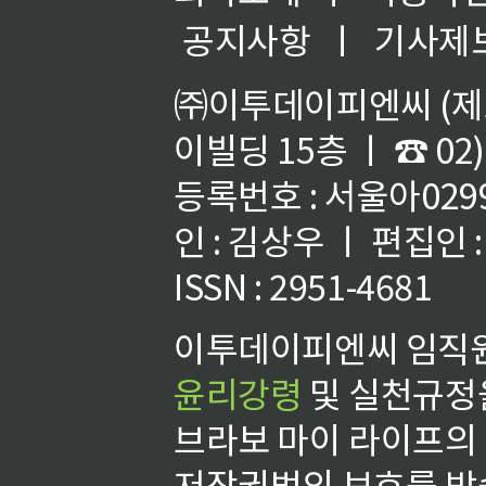
공지사항
ㅣ
기사제
㈜이투데이피엔씨 (제호
이빌딩 15층 ㅣ ☎ 02)
등록번호 : 서울아02992
인 : 김상우 ㅣ 편집인
ISSN : 2951-4681
이투데이피엔씨 임직원
윤리강령
및 실천규정을
브라보 마이 라이프의
저작권법의 보호를 받