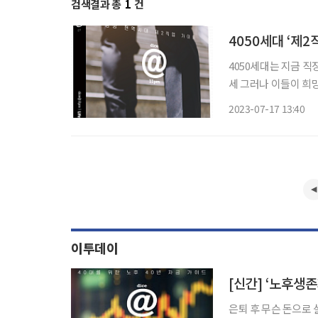
검색결과 총
1
건
4050세대 ‘제2
4050세대는 지금 직
세 그러나 이들이 희망
조기퇴직이 늘면서 이러한 시차는 점점
2023-07-17 13:40
의 두 번째 인생을 위한 
이투데이
[신간] ‘노후생
은퇴 후 무슨 돈으로 