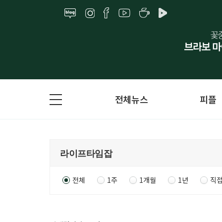
전체뉴스
피플
전체
1주
1개월
1년
직