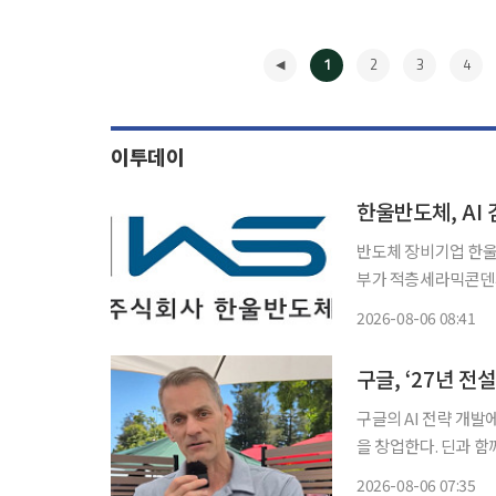
1
2
3
4
이투데이
한울반도체, AI
반도체 장비기업 한울
부가 적층세라믹콘덴서(MLCC)
기관투자자를 대상으로
2026-08-06 08:41
◀
구글의 AI 전략 개
을 창업한다. 딘과 함
가 커질 것으로 보인다. 5일(현지시간) 블룸버그통신에 따르면 순다르 피차이 구글 
2026-08-06 07:35