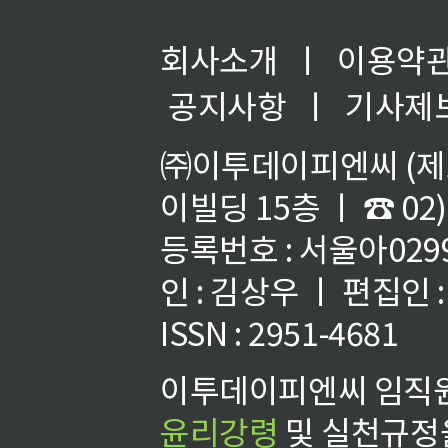
회사소개
ㅣ
이용약
공지사항
ㅣ
기사제
㈜이투데이피엔씨 (제호
이빌딩 15층 ㅣ ☎ 02)
등록번호 : 서울아02992
인 : 김상우 ㅣ 편집인
ISSN : 2951-4681
이투데이피엔씨 임직원
윤리강령
및 실천규정을