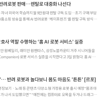
AI 반려로봇 판매…렌탈로 대중화 나선다
·자녀 외국어 학습까지월 9만원대 렌탈 구독 도입…초기 구매 부담
품이다.
◀
▶
으로 집 안 구조를 스스로 학습하고 사용자가 호출하
사 역할 수행하는 ‘홈 AI 로봇 서비스’ 실증
안 원베일리, 래미안 원펜타스, 삼성노블카운티 거주 시니어들을
mpanion) 로봇 서비스 실증을 시작한다고 3일 밝혔다. 홈 AI 컴
부 중심 소가구 시니어의 삶의 질을 높여줄 수 있는 3대 핵심 서비
통한 감정 교류로 정서적 교감을 하는 말동무 역할
… 반려 로봇과 놀다보니 몸도 마음도 '튼튼' [르포]
련장보기ㆍ노래 등 콘텐츠 다양소형 가정용 로봇 출시 예정“몸과 마
“예전에는 컴퓨터로 오목을 두거나 드래그
는데 코로나19로 이런 교육이 중단됐었어요. 오랜만에 다시 해보니 기
같이 하니 정말 즐겁네요.” 지난해 12월 27일 오후 1시