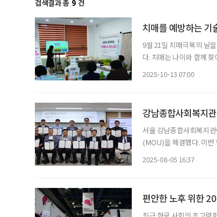
검색결과 총
9
건
치매를 예방하는 기술 
9월 21일 치매극복의 날을
다. 치매는 나이와 함께 찾아오는 불가피한 질병이 아니다. 연구에 따르면 생활 습관 관리와 꾸
준한 뇌 자극 활동, 운동,
2025-10-13 07:00
수 있다고 한다. 최근에는
강남종합사회복지관,
서울 강남종합사회복지관이
(MOU)을 체결했다. 이
서 작동하는 통합돌봄 모
2025-08-05 16:37
에는 각 기업의 대표, 본
계
편안한 노후 위한 2
최근 한국 사회의 초고령화