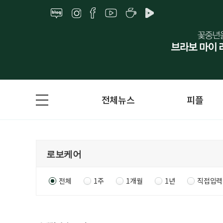
전체뉴스
피플
전체
1주
1개월
1년
직접입력