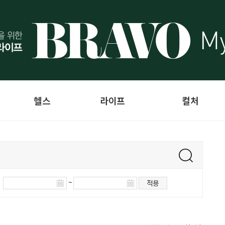
헬스
라이프
컬처
~
적용