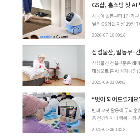
GS샵, 홈쇼핑 첫 
시니어 돌봄부터 1인 가구
낮춰 GS샵은 이달 19일 TV홈쇼핑 방송을 통해 AI 반려로봇 '케미프렌즈'를 렌탈 구독 방식으
로 판매한다고 16일 밝혔다. 케미프렌즈는 국내 로봇 전문기업 로보케어가 개발한 제
2026-07-16 09:18
AI 자율주행 기술을 기반
삼성물산, 말동무·간호
삼성물산 건설부문은 래미
대상으로 홈 AI 컴패니언(Co
패니언 로봇은 1인 또는 부
2025-09-03 09:43
스를 제공한다. △대화를 
“벗이 되어드릴게요”
반려 로봇 활용해 두뇌 훈
음 건강해지니 행복…정부가 나서 도입했으면” 
(Drag) 연습을 하곤 했
2025-01-06 18:18
억이 새록새록 떠오르고 다 