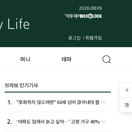
2026.08.09
로그인
회원가입
머니
테마
브라보 인기기사
가
1.
"후회하지 않으려면" 60세 넘어 끊어내야 할 사
가
람 1위
2.
‘아파도 집에서 늙고 싶어…’ 고령 가구 40% 노
후 주택이라 어...