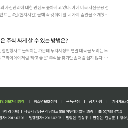
 자산관리에 대한 관심도 높아지고 있다. 이에 미국 자산운용 전
는 4일(현지시간) 올해 꼭 갖춰야 할 네 가지 습관을 소개했다.
지출성향을 파악하라고 조언했다. 지출습관을 파악하지 못한다면 돈
다. ‘민트닷컴’처럼 개인 경비사용 내역을 파악해주는 앱을
은 주식 싸게 살 수 있는 방법은?
말 할인행사로 들썩이는 가운데 투자시장도 연말 대목을 노리는 투
랙프라이데이처럼 ‘싸고 좋은’ 주식을 찾기란 좀처럼 쉽지 않다. 금
00% 가까이 올랐기 때문이다. 이에 대해 최근 CNN머니가 투자자
들에 저평가된 좋은 주식을 찾는 방법을 소개했다. ◇ 주식, 가치가 문제다 = 평면
개인정보처리방침
ㅣ
청소년보호정책
ㅣ
구독신청
ㅣ
공지사항
ㅣ
기사제보/
이 라이프) ㅣ 서울시 강남구 강남대로 556 이투데이빌딩 15층 ㅣ ☎ 02)799-6713
 : 2014.02.04 ㅣ 발행일자 : 2014.02.07 ㅣ 발행인 : 김상우 ㅣ 편집인 : 한승훈 ㅣ