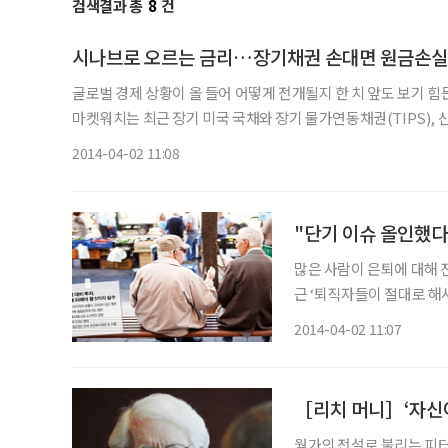
검색결과 총
8
건
시나브로 오르는 금리…장기채권 손대면 원금손실
글로벌 경제 상황이 올 들어 어떻게 전개될지 한 치 앞도 보기 힘든 지금, 
마켓워치는 최근 장기 미국 국채와 장기 물가연동채권(TIPS), 
고 제언했다. 미국의 10년물 국채 금리는 최근 2.7%대에서 움
2014-04-02 11:08
"단기 이슈 올인했다
많은 사람이 은퇴에 대해 
근 ‘퇴직자들이 절대로 해
될 게 없다고 한다. 마켓워치는 우선 은퇴자들이 실제 자신이 거주하는 곳의 생활 수준이나 물
2014-04-02 11:07
가를 염두에 두지 않아 저
［리치 머니］‘자신이
월가의 전설로 불리는 피