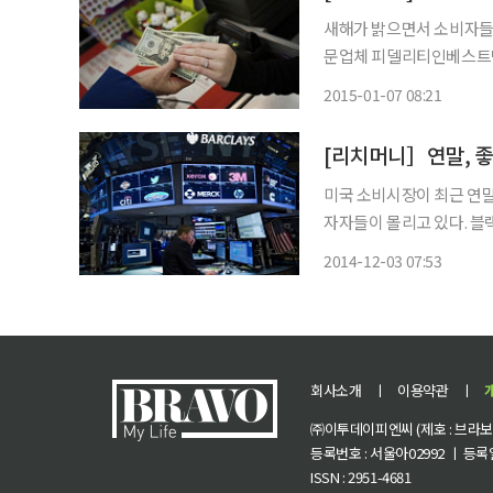
새해가 밝으면서 소비자들의
문업체 피델리티인베스트먼트
먼저 피델리티는 자신의 
2015-01-07 08:21
역시 모으기 어렵다는 것이
[리치머니］연말, 좋
미국 소비시장이 최근 연
자자들이 몰리고 있다. 블
융위기 이후 주식시장이 2
2014-12-03 07:53
회사소개
ㅣ
이용약관
ㅣ
㈜이투데이피엔씨 (제호 : 브라보 마
등록번호 : 서울아02992 ㅣ 등록일자
ISSN : 2951-4681