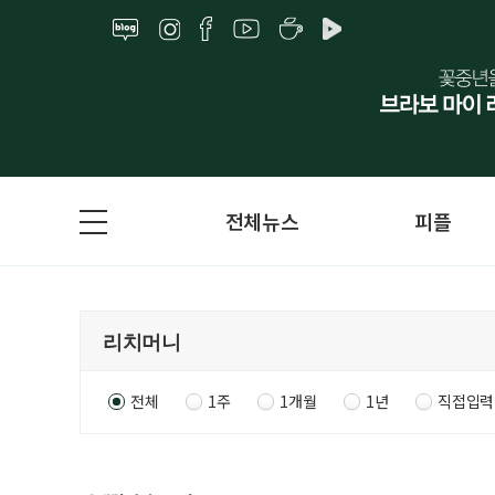
전체뉴스
피플
전체
1주
1개월
1년
직접입력