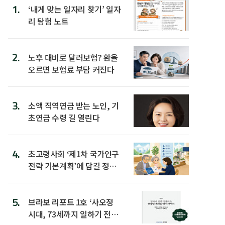
1.
‘내게 맞는 일자리 찾기’ 일자
리 탐험 노트
2.
노후 대비로 달러보험? 환율
오르면 보험료 부담 커진다
3.
소액 직역연금 받는 노인, 기
초연금 수령 길 열린다
4.
초고령사회 ‘제1차 국가인구
전략 기본계획’에 담길 정책
은
5.
브라보 리포트 1호 ‘사오정
시대, 73세까지 일하기 전략’