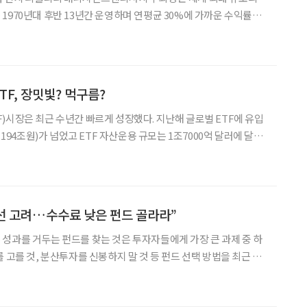
1970년대 후반 13년간 운영하며 연평균 30%에 가까운 수익률을
, 자신이 사는 지역의 투자처는 파악하기 쉬워 투자에 실패
TF, 장밋빛? 먹구름?
)시장은 최근 수년간 빠르게 성장했다. 지난해 글로벌 ETF에 유입
 194조원)가 넘었고 ETF 자산운용 규모는 1조7000억 달러에 달했
가 인기를 끄는 주된 이유다. 그러나 모든 ETF가 항상 투자자들에
선 고려…수수료 낮은 펀드 골라라”
성과를 거두는 펀드를 찾는 것은 투자자들에게 가장 큰 과제 중 하
우선순위이자 가장 중
요한 고려 사항은 비용이라고 WSJ는 강조했다. 매튜 머레이 뉴욕 페이스대