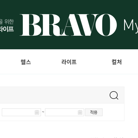
헬스
라이프
컬처
~
적용