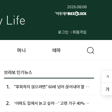
2026.08.08
로그인
회원가입
머니
테마
브라보 인기뉴스
가
1.
"후회하지 않으려면" 60세 넘어 끊어내야 할 사
가
람 1위
2.
‘아파도 집에서 늙고 싶어…’ 고령 가구 40% 노
후 주택이라 어...