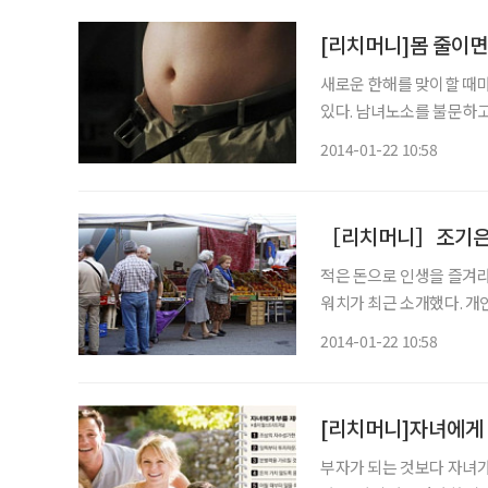
[리치머니]몸 줄이면
새로운 한해를 맞이할 때마
있다. 남녀노소를 불문하고 체중조절, 즉 다이
크가 크다. 그러나 다이어
2014-01-22 10:58
［리치머니］조기은퇴
적은 돈으로 인생을 즐겨라. 미국인들의 조기은퇴 꿈을 이룰 방법은 적게 쓰는 것이라고
워치가 최근 소개했다. 개인재무관리 블로그 ‘미스터머니머스타쉬(Mr. Money Mustache
http://www.mrmone
2014-01-22 10:58
소득으로 생계를 꾸려가고 
[리치머니]자녀에게
부자가 되는 것보다 자녀가