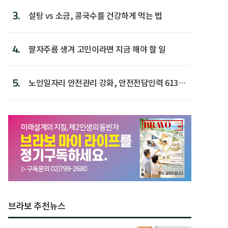
3.
설탕 vs 소금, 콩국수를 건강하게 먹는 법
4.
팔자주름 생겨 고민이라면 지금 해야 할 일
5.
노인일자리 안전관리 강화, 안전전담인력 613명
첫 배치
브라보 추천뉴스