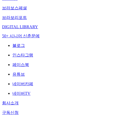
브라보스페셜
브라보리포트
DIGITAL LIBRARY
50+ 시니어 신춘문예
블로그
인스타그램
페이스북
유튜브
네이버카페
네이버TV
회사소개
구독신청