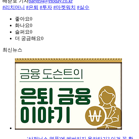
배준호 기자
baejh94@etoday.co.kr
#리치머니
#은퇴
#투자
#마켓워치
#실수
좋아요
0
화나요
0
슬퍼요
0
더 궁금해요
0
최신뉴스
'삼전닉스 열풍'에 레버리지 올라타기? 이건 꼭 확