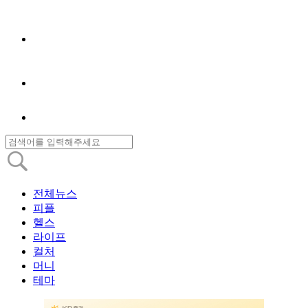
전체뉴스
피플
헬스
라이프
컬처
머니
테마