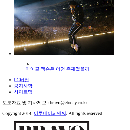
5.
마이클 잭슨은 어떤 존재였을까
PC버전
공지사항
사이트맵
보도자료 및 기사제보 : bravo@etoday.co.kr
Copyright 2014.
이투데이피엔씨
. All rights reserved