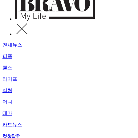
전체뉴스
피플
헬스
라이프
컬처
머니
테마
카드뉴스
컷&칼럼