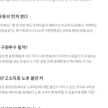
초자산으로 한 ‘단일종목 레버리지’ 상품이 등장하면서 투자 위험에 대한 우
숙하지만, 우리가 알던 일반적인 주식과는 성격이 전혀 다른 상품이다. 시니어
험 요소를 짚어본다. 수익도 2배, 손실도 2배… 레버리지의 두 얼
 유튜브 먼저 본다
저 봐요.” 몇 년 전만 해도 은퇴자들의 재테크는 비교적 단순했다, 거래하는
상담을 받고, 정기예금이나 ELS(주가연계증권), 브라질 채권(국채) 같은 고
투자 정보 역시 은행 영업점에서 얻는 경우가 많았다. 직원이 추천하는 상품
고, 증권사보다는 은행을 더 편안하게 느끼기도 했다. 은행 창구 대신 유튜
 씨는 최근 IRP(개인형퇴직연금) 계좌를 직접 손보기 시작했
후 구원투수 될까?
활은 한결 편해질까. 최근 주식 시장 변동성이 커지면서 잠들기가 무섭다는
 6000을 넘는 듯싶더니, 이란 관련 국제 정세와 발언 하나에도 주가는 오
 직접 투자로 수익을 내려던 이들은 오히려 불안감이 커졌다. 이처럼 변동
 민감하면서 일정한 현금흐름을 기대할 수 있는 상품에 관심이 쏠린다. 그중
퇴자와 은퇴를 앞둔 이들에게 ‘매달 들어오는 돈’이라는 점에서 다시 주목
년 고소득층 노후 불안 커
 많은 중장년층에서도 노후자금에 대한 불안이 커지고 있는 것으로 나타났
~60세)는 베이비붐 세대보다 노후 소득이 평생 버틸 수 있을지에 대한 걱정이
감과 은퇴 후 재취업 가능성에 대한 우려도 더 크게 나타났다. 이들의 은퇴 준
머물지 않고, 그 자산을 어떻게 평생 소득으로 바꿀 것인가의 문제로 옮겨가
일 미국의 은퇴보장 전문 보험·금융회사 글로벌애틀랜틱이 발표한 ‘