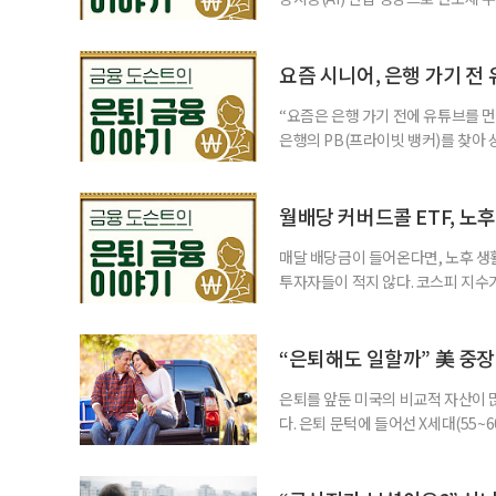
삼성전자와 SK 하이닉스 주가를 기
려도 함께 커지고 있다. 이름은 익
투자자라면 반드시 알아야 할 핵심 위
요즘 시니어, 은행 가기 전
“요즘은 은행 가기 전에 유튜브를 먼
은행의 PB(프라이빗 뱅커)를 찾아 
금리 상품에 가입하는 방식이었다. 
에 가입하면 비교적 안전하다고 여겼
브에서 정보를 서울에 사는 60대 A
월배당 커버드콜 ETF, 노
매달 배당금이 들어온다면, 노후 생
투자자들이 적지 않다. 코스피 지수가
르락내리락 롤러코스터를 타고 있다.
성이 이어질수록, 주가 움직임에 덜
에서도 월배당 커버드콜 ETF는 은
“은퇴해도 일할까” 美 중장
은퇴를 앞둔 미국의 비교적 자산이
다. 은퇴 문턱에 들어선 X세대(55
더 컸고, 연금이 없는 데 따른 박탈
비가 더는 “얼마를 모았느냐”에만 
고 있다는 뜻으로 읽힌다. 지난 1