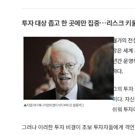
투자 대상 좁고 한 곳에만 집중…리스크 키
월가의 전
장은 세계 
년간 운영
하다.
그의 투자 
이다. 자
▲피델리티 매니지먼트앤리서치 부회장. 블룸버그
쉬워 투자
그러나 이러한 투자 비결이 초보 투자자들에게 격언