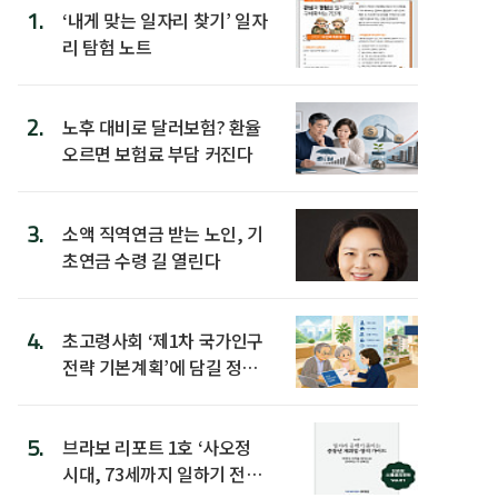
1.
‘내게 맞는 일자리 찾기’ 일자
리 탐험 노트
2.
노후 대비로 달러보험? 환율
오르면 보험료 부담 커진다
3.
소액 직역연금 받는 노인, 기
초연금 수령 길 열린다
4.
초고령사회 ‘제1차 국가인구
전략 기본계획’에 담길 정책
은
5.
브라보 리포트 1호 ‘사오정
시대, 73세까지 일하기 전략’