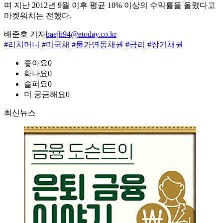
며 지난 2012년 9월 이후 평균 10% 이상의 수익률을 올렸다고
마켓워치는 전했다.
배준호 기자
baejh94@etoday.co.kr
#리치머니
#미국채
#물가연동채권
#금리
#장기채권
좋아요
0
화나요
0
슬퍼요
0
더 궁금해요
0
최신뉴스