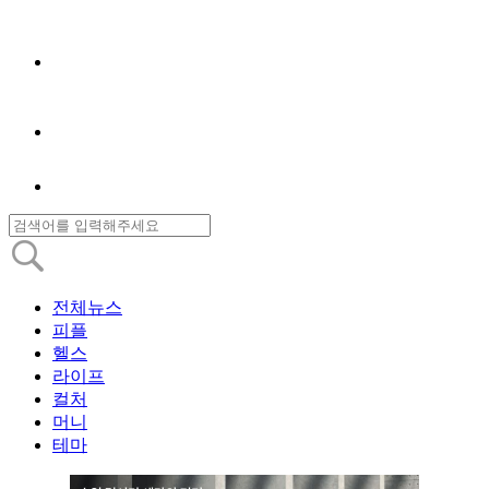
전체뉴스
피플
헬스
라이프
컬처
머니
테마