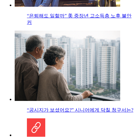
“은퇴해도 일할까” 美 중장년 고소득층 노후 불안
커
“공시지가 보셨어요?” 시니어에게 닥칠 청구서는?