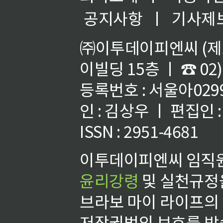
공지사항
ㅣ
기사제
㈜이투데이피엔씨 (제호
이빌딩 15층 ㅣ ☎ 02)
등록번호 : 서울아02992
인 : 김상우 ㅣ 편집인
ISSN : 2951-4681
이투데이피엔씨 임직원
윤리강령
및 실천규정을
브라보 마이 라이프의
저작권법의 보호를 받