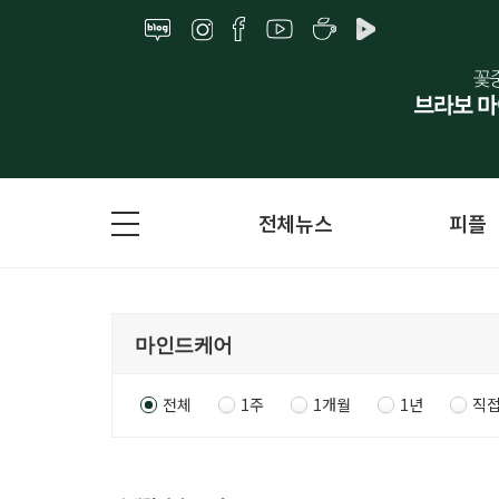
전체뉴스
피플
전체
1주
1개월
1년
직