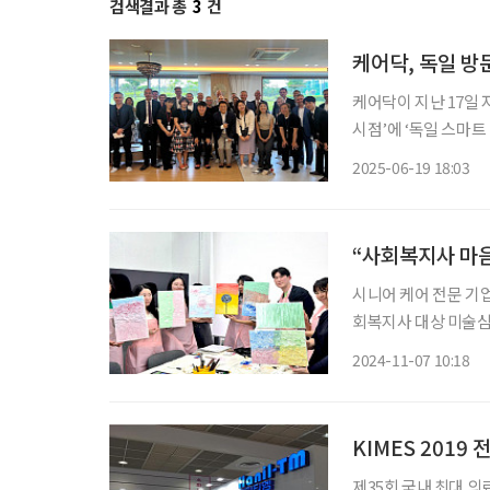
검색결과 총
3
건
케어닥, 독일 방
케어닥이 지난 17일
시점’에 ‘독일 스마트 리빙
독일상공회의소(KGCCI
2025-06-19 18:03
됐다. 한국형 스마트
“사회복지사 마음
시니어 케어 전문 기
회복지사 대상 미술심리치유 프로그램을
호자, 요양보호사와 
2024-11-07 10:18
링은 돌봄 업무 특성
KIMES 2019
제35회 국내 최대 의