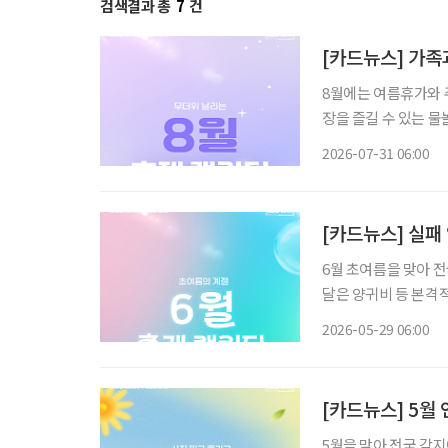
검색결과 총
7
건
[카드뉴스] 가족과
8월에는 여름휴가와 
장을 즐길 수 있는 
까지 선택지가 다양하다. 무더위 속 장시간 이동이 부담스러운 시니어라면 여행
2026-07-31 06:00
운영 시간, 휴식 공간
[카드뉴스] 실패 
6월 초여름을 맞아 전
달은 양귀비 등 본격적
분자와 수박 등 제철 식재
2026-05-29 06:00
는 현충일 연휴와 맞
[카드뉴스] 5월 
5월을 맞아 전국 각지