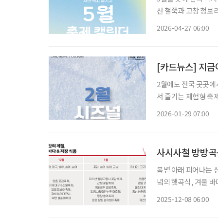
산 철쭉과 고창 청보리
절 식재료를 주제로 한 먹거리 축
2026-04-27 06:00
문객을 위한 체험형 
[카드뉴스] 지금이
2월에도 전국 곳곳에서
서 즐기는 체험형 축
형 축제까지 그 성격도 다양하다. 각 지역의 자연환경과 특
2026-01-29 07:00
여행의 선택지를 넓히
사시사철 방방곡
봄볕 아래 피어나는 
녘의 햇곡식, 겨울 
는 먹거리 축제가 끊이
2025-12-08 06:00
겼다고 소문이 날까?