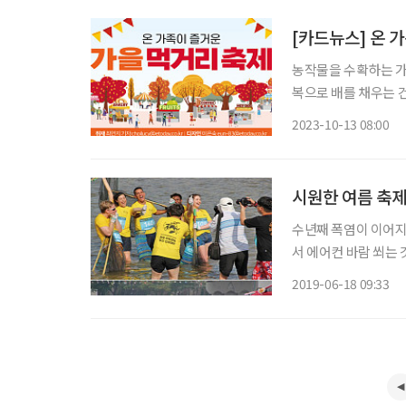
[카드뉴스] 온 
농작물을 수확하는 가을에는 다양
복으로 배를 채우는 건 어떨까? 안흥찐빵축제 10월15일까지
국민 간식이자 안흥 
2023-10-13 08:00
겨보자. 세종대왕과
시원한 여름 축제
수년째 폭염이 이어지고
서 에어컨 바람 쐬는 
겨보면 어떨까? 더위!
2019-06-18 09:33
찾아봤다. 연재순서 ①