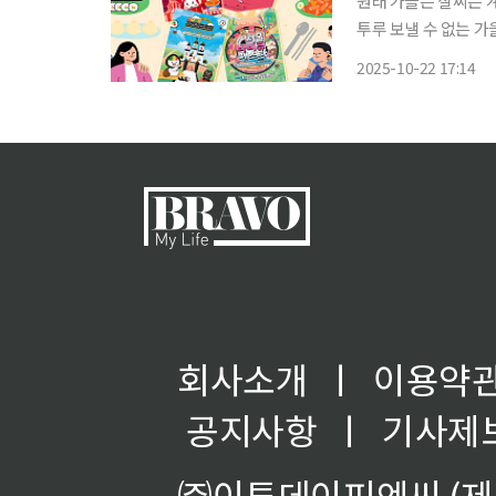
원래 가을은 살찌는 계
투루 보낼 수 없는 가
먹는’ 먹거리 축제가 전국 먹짱들을 유혹합
2025-10-22 17:14
에 맞붙고요. 탄수화
회사소개
ㅣ
이용약
공지사항
ㅣ
기사제
㈜이투데이피엔씨 (제호