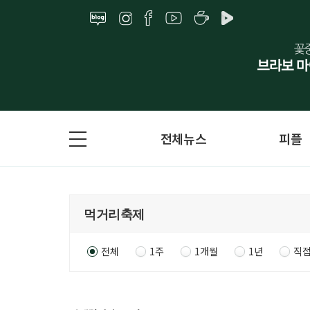
전체뉴스
피플
전체
1주
1개월
1년
직