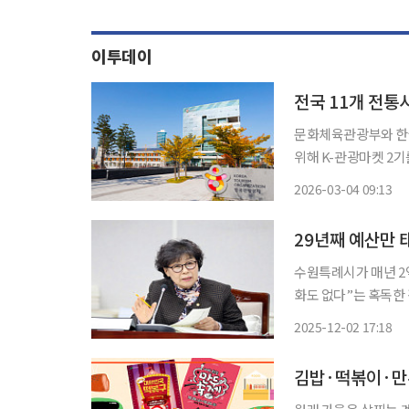
이투데이
전국 11개 전통
문화체육관광부와 한
위해 K-관광마켓 2기를 선정하고 본
매력도와 글로벌 성장 
2026-03-04 09:13
혔다. 11개 시장
수원특례시가 매년 2
화도 없다”는 혹독한 평가를 받았다. 특히 29년째 
·수원고유음식문화 홍
2025-12-02 17:18
다. 2일 수원특례시
김밥·떡볶이·만