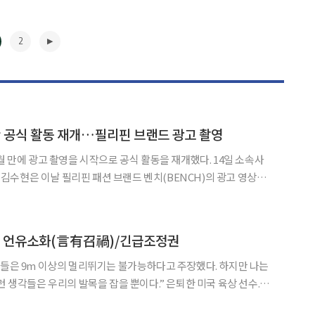
2
만 공식 활동 재개…필리핀 브랜드 광고 촬영
만에 광고 촬영을 시작으로 공식 활동을 재개했다. 14일 소속사
수현은 이날 필리핀 패션 브랜드 벤치(BENCH)의 광고 영상과
난해 3월 고(故) 김새론과 관련한 논란이 불거진 뒤 사실상 활동을
중단한 이후 처음 소화한 공식 일정이다. 김수현은 지난해 김새론과 미성년자
▶
] 언유소화(言有召禍)/긴급조정권
은 우리의 발목을 잡을 뿐이다.” 은퇴한 미국 육상 선수.
 4차례의 올림픽 대회에서 총 9개의 금메달과 1개의 은메달을 획득