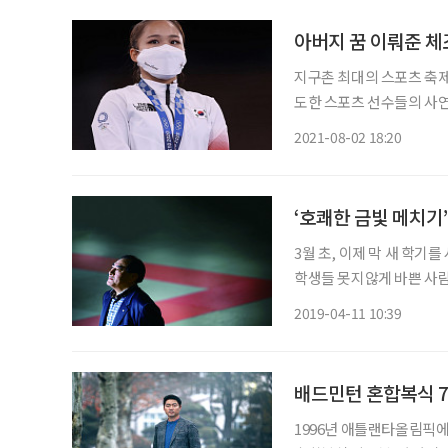
아버지 꿈 이뤄준 
지구촌 최대의 스포츠 축제
도한 스포츠 선수들의 사연
드에서 최선을 다한 선수들에게 관심이 쏠리고 
2021-08-02 18:20
(19·수원시청)과 1996
‘호쾌한 금빛 메치기’
3월 초, 이제 막 새 학
학생들 못지않게 바쁜 사람
학 학장이다. 35년 전 국
2019-04-11 10:39
배드민턴 혼합복식 7
1996년 애틀랜타올림픽