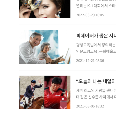
열리는 K-1 대회에서 스
오른다. 일본에서 데비부인(デヴィ夫人)이라는 애칭으로 불리며 방송, 강연, 자선활동 등 다
2022-03-29 10:05
양한 활동을 하고 있는 데
빅데이터가 뽑은 시
평생교육법에서 정의하는 
인문교양교육, 문화예술교
함하는 개념이다. 범위가 넓
2021-12-21 08:36
있다. 너무 많은 과정이 
“오늘의 나는 내일
세계 최고의 기량을 뽐내는
대 젊은 선수들 사이에서 더 
로는 뒤처질지 몰라도 노장
2021-08-06 18:32
뒤지지 않는다. 산전수전 