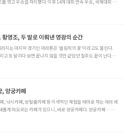
 꺾고 우승을 차지했다. 이후 14개 대회 연속 우승, 국제대회 70
 2011년 세계 배드민턴 명예의 전당에 이름을 올린 김동문(金東
文·44) 원광대학교 사회체육학과 교수를 만났다. “초등학교에 배드민턴부랑
황영조, 두 발로 이뤄낸 영광의 순간
러지는 마지막 경기인 마라톤은 ‘올림픽의 꽃’이라고도 불린다.
 달리고 또 달리다 보면 끝나지 않을 것만 같았던 질주도 끝이 난다.
에서 2시간 13분 23초의 기록으로 결승 테이프를 끊은 마라톤 금
메달의 주인공, 황영조(黃永祚·49)를 만났다. 가난해서 달려야 했던 소년
궁, 양궁카페
카페, 낚시카페, 방탈출카페 등 이색적인 체험을 테마로 하는 여러 레
 새롭게 떠오르는 카페가 있으니, 바로 양궁카페다. 양궁카페… 정말
 김행수(70), 김종억(66) 두 동년기자와 함께 애로우팩토리 홍대점
에 직접 가봤다. 촬영 협조 애로우팩토리 양궁장과 카페가 하나로 ‘양