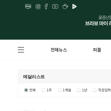
전체뉴스
피플
전체
1주
1개월
1년
직접입력