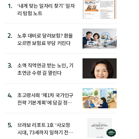
1.
‘내게 맞는 일자리 찾기’ 일자
리 탐험 노트
2.
노후 대비로 달러보험? 환율
오르면 보험료 부담 커진다
3.
소액 직역연금 받는 노인, 기
초연금 수령 길 열린다
4.
초고령사회 ‘제1차 국가인구
전략 기본계획’에 담길 정책
은
5.
브라보 리포트 1호 ‘사오정
시대, 73세까지 일하기 전략’