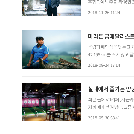
혼합복식 박주봉-라경민 조를
연승이라는 대기록을 세우며
2018-11-26 11:24
마라톤 금메달리스트 
올림픽 폐막식을 앞두고 치
42.195km를 쉬지 않고
1992년 바르셀로나올림픽
2018-08-24 17:14
실내에서 즐기는 양
최근 들어 VR카페, 사금
저 카페가 생겨났다. 그중
양궁을 할 수 있는 곳일까?
2018-05-30 08:41