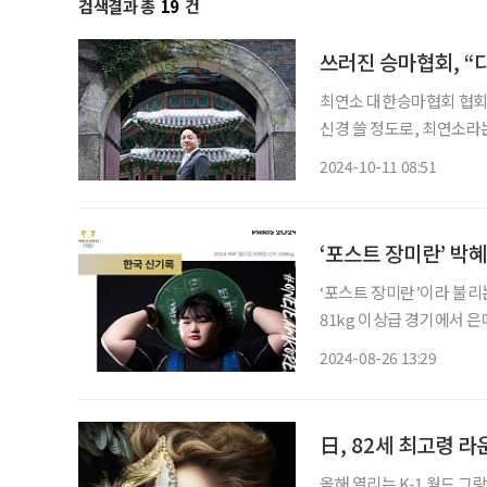
검색결과 총
19
건
쓰러진 승마협회, 
최연소 대한승마협회 협회장
신경 쓸 정도로, 최연소라
싱가포르 로펌에서 일하는 
2024-10-11 08:51
은 모든 일은 결국 대한승
‘포스트 장미란’ 박
‘포스트 장미란’이라 불리는
81kg 이상급 경기에서 은
(296kg)를 3kg 넘어
2024-08-26 13:29
득한 장미란 문화체육관광부
日, 82세 최고령 라
올해 열리는 K-1 월드 그