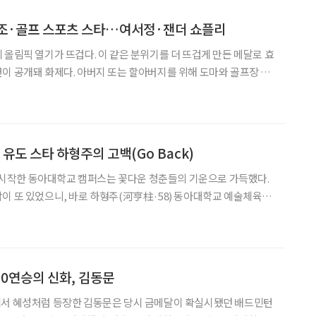
체조·골프 스포츠 스타…여서정·잰더 쇼플리
 올림픽 열기가 뜨겁다. 이 같은 분위기를 더 뜨겁게 만든 메달로 효
이 공개돼 화제다. 아버지 또는 할아버지를 위해 도마와 골프장 필
있다. 2020 도쿄올림픽 동메달리스트 여서정
 애틀랜타올림픽 도마 은메달리스트 여홍철(50) 경희대
 유도 스타 하형주의 고백(Go Back)
기를 시작한 동아대학교 캠퍼스는 꽃다운 청춘들의 기운으로 가득했다.
이 또 있었으니, 바로 하형주(河亨柱·58) 동아대학교 예술체육대
민들 손에 땀을 쥐게 했던 LA올림픽 유도 금메달의 주인공. 그를 만나
당시의 뒷이야기를 들어봤다. “어무이~ 내 보이나? 이제 고생 끝났심더
0연승의 신화, 김동문
에서 혜성처럼 등장한 김동문은 당시 금메달이 확실시됐던 배드민턴