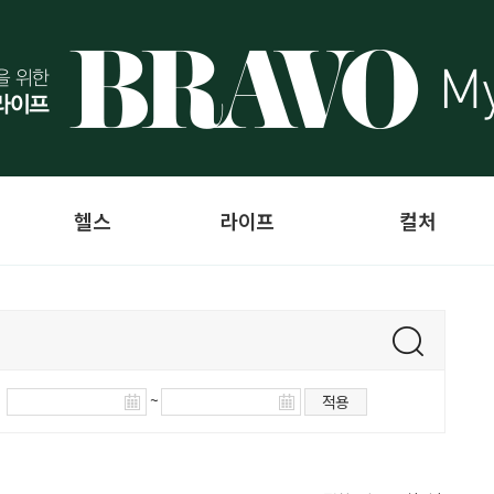
헬스
라이프
컬처
~
적용