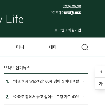
2026.08.09
로그인
회원가입
머니
테마
브라보 인기뉴스
가
1.
"후회하지 않으려면" 60세 넘어 끊어내야 할 사
가
람 1위
2.
‘아파도 집에서 늙고 싶어…’ 고령 가구 40% 노
후 주택이라 어...