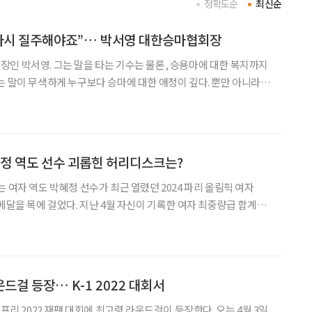
정확도순
최신순
“다시 질주해야죠”… 박서영 대한승마협회장
인 박서영. 그는 말을 타는 기수는 물론, 승용마에 대한 복지까지
는 말이 무색하게 누구보다 승마에 대한 애정이 깊다. 뿐만 아니라
변호사이기도 하고, 그림 그리는 작가로도 활동 중이다. 자신이 맡
마협회를 잘 이끌어가기 위한 활동이기에 어느 것도 소홀히 할
혜정 역도 선수 괴롭힌 허리디스크는?
 여자 역도 박혜정 선수가 최근 열렸던 2024 파리 올림픽 여자
메달을 목에 걸었다. 지난 4월 자신이 기록한 여자 최중량급 합계
서는 한국 신기록도 세웠다. 역대 올림픽에서 금·은·동메달을 1개씩 획
 차관 이후 12년 만에 ‘여자 역도 최중량급
운드걸 등장… K-1 2022 대회서
랑프리 2022 재팬 대회에 최고령 라운드걸이 등장한다. 오는 4월 3일