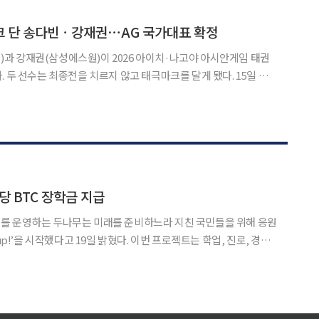
터 1993년까지 4차례의 세계 육상 선수권대회
크 단 송다빈ㆍ강재권⋯AG 국가대표 확정
과 강재권(삼성에스원)이 2026 아이치·나고야 아시안게임 태권
두 선수는 최종전을 치르지 않고 태극마크를 달게 됐다. 15일 연
도협회는 여자 67㎏초과급 송다빈과 남자 80㎏급 강재권을 아시
안게임 파견 선수로 확정했다고 이날 밝혔다. 나머지 체급 대표는 18일부터 사흘 동안
상당 BTC 장학금 지급
를 운영하는 두나무는 미래를 준비하느라 지친 국민들을 위해 응원
다고 19일 밝혔다. 이번 프로젝트는 학업, 진로, 경제
에서 고군분투하는 국민들을 지원하는 시리즈 캠페인이다. 올해 초
페인’의 연장선으로 지원 대상을 전 세대로 확장했다