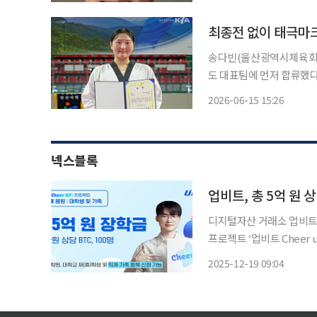
했다. 그는 또 1983년부
최종전 없이 태극마
송다빈(울산광역시체육회)
도 대표팀에 먼저 합류했다. 
합뉴스에 따르면 대한태권
2026-06-15 15:26
넥스블록
업비트, 총 5억 원 
디지털자산 거래소 업비트
프로젝트 ‘업비트 Cheer up!’을 시작했
활동 등 새로운 출발선 앞
2025-12-19 09:04
진행한 ‘미래세대 응원 캠