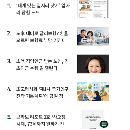
1.
‘내게 맞는 일자리 찾기’ 일자
리 탐험 노트
2.
노후 대비로 달러보험? 환율
오르면 보험료 부담 커진다
3.
소액 직역연금 받는 노인, 기
초연금 수령 길 열린다
4.
초고령사회 ‘제1차 국가인구
전략 기본계획’에 담길 정책
은
5.
브라보 리포트 1호 ‘사오정
시대, 73세까지 일하기 전략’