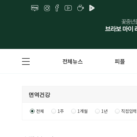
전체뉴스
피플
전체
1주
1개월
1년
직접입력