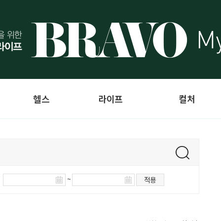
헬스
라이프
컬처
~
적용