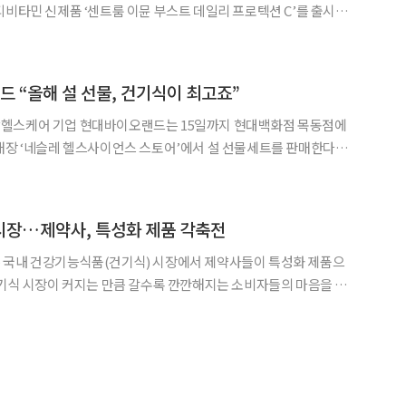
티비타민 신제품 ‘센트룸 이뮨 부스트 데일리 프로텍션 C’를 출시했
흡수 및 이용되는 데 필요한 비타민 D △정상적인 면역
드 “올해 설 선물, 건기식이 최고죠”
헬스케어 기업 현대바이오랜드는 15일까지 현대백화점 목동점에
매장 ‘네슬레 헬스사이언스 스토어’에서 설 선물세트를 판매한다고
이언스의 대표 브랜드 제품으로 구성한 총 20여 세트를 선보인다. 대표 상품은 종
시장…제약사, 특성화 제품 각축전
 국내 건강기능식품(건기식) 시장에서 제약사들이 특성화 제품으
건기식 시장이 커지는 만큼 갈수록 깐깐해지는 소비자들의 마음을 잡
식품협회에 따르면 국내 건기식 시
 있다. 2020년 5조1750억 원 규모이던 이 시장은 코로나