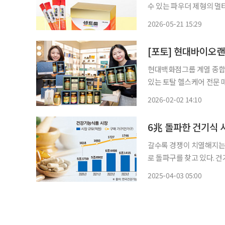
수 있는 파우더 제형의 멀
다고 21일 밝혔다. 이 제품은 △항산화 작용으로 유해산소로부터 세포를 보호하는 데 필요한
2026-05-21 15:29
비타민 C △칼슘과 인이 
[포토] 현대바이오랜
현대백화점그룹 계열 종합
있는 토탈 헬스케어 전문 
2일 밝혔다. 이곳에선 '솔가', '고헬씨' 등 글로벌 건강기능식품 제조전문 기업 네슬레 헬스사
2026-02-02 14:10
6兆 돌파한 건기식 
갈수록 경쟁이 치열해지는
로 돌파구를 찾고 있다. 
기 위해 새로운 영역을 개척하는 것이다. 2일 한국건강기능
2025-04-03 05:00
장은 6조 원 이상을 형성하고