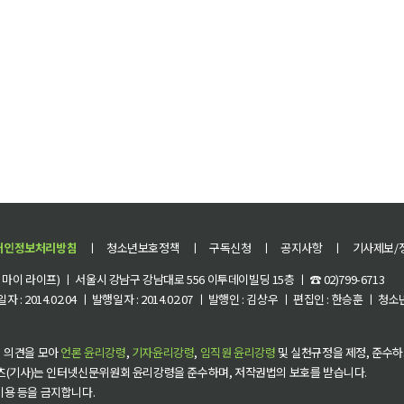
개인정보처리방침
ㅣ
청소년보호정책
ㅣ
구독신청
ㅣ
공지사항
ㅣ
기사제보/
이 라이프) ㅣ 서울시 강남구 강남대로 556 이투데이빌딩 15층 ㅣ ☎ 02)799-6713
 : 2014.02.04 ㅣ 발행일자 : 2014.02.07 ㅣ 발행인 : 김상우 ㅣ 편집인 : 한승훈 ㅣ
 의견을 모아
언론 윤리강령
,
기자윤리강령
,
임직원 윤리강령
및 실천규정을 제정, 준수하
츠(기사)는 인터넷신문위원회 윤리강령을 준수하며, 저작권법의 보호를 받습니다.
 이용 등을 금지합니다.