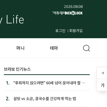
2026.08.08
로그인
회원가입
머니
테마
브라보 인기뉴스
가
1.
"후회하지 않으려면" 60세 넘어 끊어내야 할 사
가
람 1위
2.
설탕 vs 소금, 콩국수를 건강하게 먹는 법