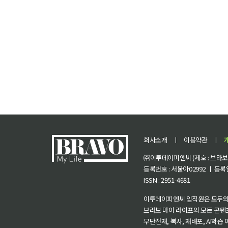
회사소개
ㅣ
이용약관
ㅣ
㈜이투데이피엔씨 (제호 : 브라보 마
등록번호 : 서울아02992 ㅣ 등록일자
ISSN : 2951-4681
이투데이피엔씨 임직원은 모두의
브라보 마이 라이프의 모든 콘텐
무단전재, 복사, 재배포, AI학습