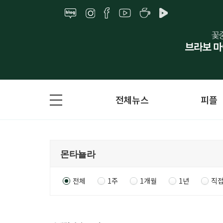
전체뉴스
피플
전체
1주
1개월
1년
직