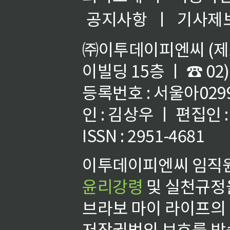
공지사항
ㅣ
기사제
㈜이투데이피엔씨 (제호
이빌딩 15층 ㅣ ☎ 02)
등록번호 : 서울아02992
인 : 김상우 ㅣ 편집인
ISSN : 2951-4681
이투데이피엔씨 임직원
윤리강령
및 실천규정을
브라보 마이 라이프의
저작권법의 보호를 받