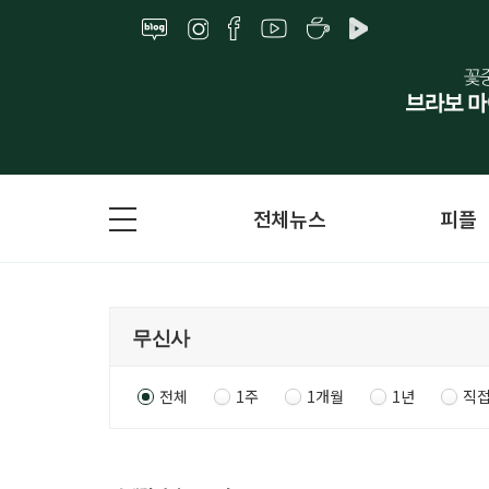
전체뉴스
피플
전체
1주
1개월
1년
직