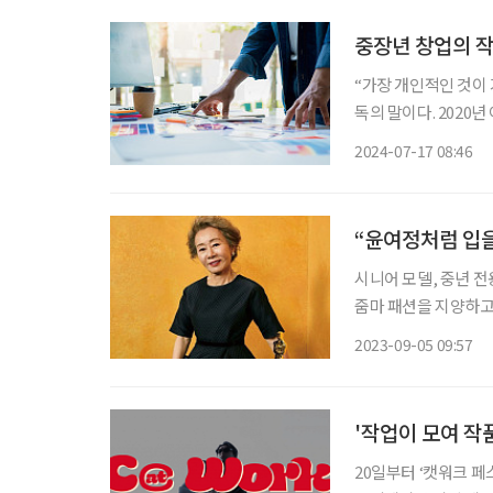
중장년 창업의 작
“가장 개인적인 것이 가장 창의적인 것이다.” 영화계의 거장이라 불리는 마틴 스코세이지 감
독의 말이다. 2020
수상 소감을 말하며 언급해 더 널리 알려졌
2024-07-17 08:46
세계에서도 스코세이지
“윤여정처럼 입을
시니어 모델, 중년 전용 
줌마 패션을 지양하고 
하다. 옷 잘 입는 시
2023-09-05 09:57
“MZ 패션, 비켜줄래
'작업이 모여 작
20일부터 ‘캣워크 페스