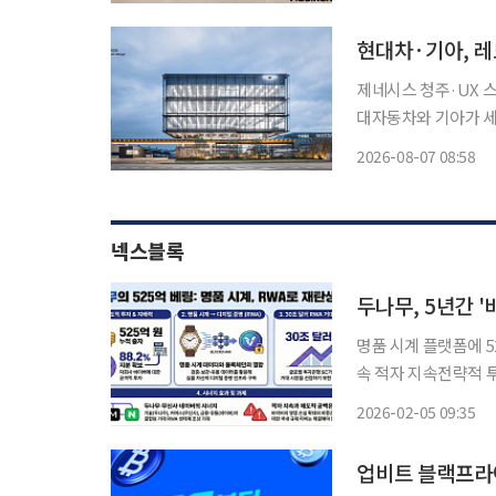
현대차·기아, 레
제네시스 청주·UX 스
대자동차와 기아가 세계
수상(Best of th
2026-08-07 08:58
넥스블록
두나무, 5년간 
명품 시계 플랫폼에 5
속 적자 지속전략적 투자 확장에 시선 집중 
500억 원이 넘는 금
2026-02-05 09:35
큰화(RWA)로 사업 
업비트 블랙프라이