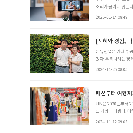
소리가 끊이지 않는다.
비 경향이 이어질 전망
2025-01-14 08:49
02 라이브커머스 60
[지혜와 경험, 
섬유산업은 가내 수공
했다. 우리나라는 경
‘섬유 도시’다. 대구
2024-11-25 08:05
되는 침구 제품 대부
는
패션부터 여행까
UN은 2020년부터 
할 거라 내다봤다. 미
전망했다. 이에 소비시
2024-11-12 09:02
목한다. 젊다는 