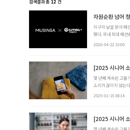
검색결과 총
12
건
자원순환 넘어 청
지구의 날을 맞아 패
했다. 국내 최대 패
진하는 ‘무한대 프로젝트’다. 이번 프로젝트는 생산과 유통 과정에서 
2026-04-22 15:00
플 원단을 자원화해 
[2025 시니어
몇 년째 계속된 고물
소리가 끊이지 않는다.
비 경향이 이어질 전망
2025-01-15 08:14
03 중고 거래 코로나
[2025 시니어
몇 년째 계속된 고물