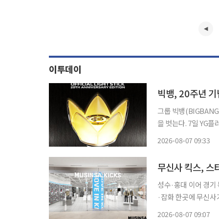
이투데이
빅뱅, 20주년 
그룹 빅뱅(BIGBAN
을 벗는다. 7일 YG플러스는 14~27일 무신사 메가스토어 성수와 무신사 스탠다드 명동점에서
'빅뱅 2026-2027 월드
2026-08-07 09:33
COSMOS ]) 공식 M
무신사 킥스, 
성수·홍대 이어 경기
·잡화 한곳에 무신사가 슈즈 편집숍 무신사 킥스의 세 번째 매장을 스타필드 고양에 열었다.
복합쇼핑몰 입점은 이
2026-08-07 09:07