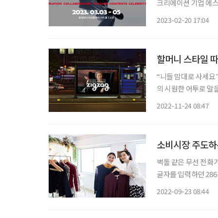
크리에이션 기업 에스
하는 ‘캣워크 페스타’
2023-02-20 17:04
각각의 비즈니스 영
할머니 스타일 따
“니들 맘대로 사세요” 2030 여성 패션 플랫폼 ‘지그재그’ 광고에 등장한 배우 윤여정은 
의 시원한 어투로 말을
무엇일까? 화려한 꽃
2022-11-24 08:47
운 색의 전통 매듭 키
소비시장 주도하는
벽돌 같은 무선 전화
글자를 입력하던 28
지나 스트리밍까지. 이
2022-09-23 08:44