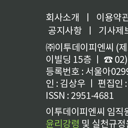
회사소개
ㅣ
이용약
공지사항
ㅣ
기사제
㈜이투데이피엔씨 (제호
이빌딩 15층 ㅣ ☎ 02)
등록번호 : 서울아02992
인 : 김상우 ㅣ 편집인
ISSN : 2951-4681
이투데이피엔씨 임직원
윤리강령
및 실천규정을