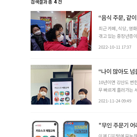
검색결과 총
4
건
“음식 주문, 같
최근 카페, 식당, 
겪고 있는 중장년층이
중 ‘키오스크를 한 번도 
2022-10-11 17:37
높아질수록 키오스크
“나이 많아도 넘
10년이면 강산도 변한
무 빠르게 흘러가는 세
다. 디지털 전환으로
2021-11-24 09:49
위해 디지털 문해 교
"무인 주문기 어
이제 디지털에 무능하면