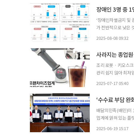
장애인 3명 중 
‘장애인차별금지 및 
가 전반적으로 낮은 
었다. 보건복지부는 8일 이 같은 내용의 ‘2024년 장애인차별금지법 이행 실태조사’ 결과를 발
2025-08-08 09:32
표했다. 이번 조사는
사라지는 종업원
조리 로봇ㆍ키오스크 
관리 쉽지 않아 최저임금 인상 여파로 유통·외식업계의 ‘무인·자동화’ 바람이 거세다. 일부 업
체들은 인건비 부담을
2025-07-17 05:40
배달의민족(배민)이 1
업계에 얽혀 있는 플
을지 주목된다. 배민 운영사 우아한형제들은 19일 더불어민주당 을지키는민생실천위원회
2025-06-19 15:17
(을지로위원회) 중재