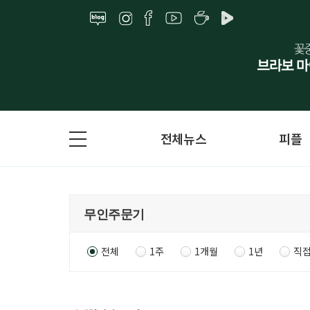
전체뉴스
피플
전체
1주
1개월
1년
직