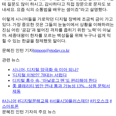
테 질문도 많이 하시고, 감사하다고 직접 장문으로 문자도 보
내세요. 요즘 식의 소통법을 배우는 셈이죠”라고 설명했다.
이렇게 시니어들을 가로막던 디지털 장벽에 조금씩 금이 가고
있다. 가장 중요한 것은 그들의 눈높이에서 상황을 이해하려는
진심 어린 ‘공감’과 벌어진 격차를 좁히기 위한 ‘노력’이 아닐
까. 세종대왕이 한자를 모르는 백성들을 위해 누구나 쉽게 익
힐 수 있는 한글을 창제했듯 말이다.
문혜진 인턴 기자
hjmoon@etoday.co.kr
관련 뉴스
시니어, 디지털 양극화 속 미아 되나?
'디지털 이방인' 70대는 서럽다
디지털 홍수 속, ‘아날로그 맨’도 편리해야 한다
美 클래리티 법안 연내 통과 가능성 13%…상원 문턱서
제동
#시니어
#디지털문해교육
#서울시50플러스재단
#키오스크
#
스마트폰
문혜진 인턴 기자의 주요 뉴스