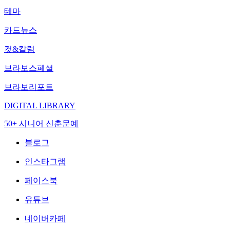
테마
카드뉴스
컷&칼럼
브라보스페셜
브라보리포트
DIGITAL LIBRARY
50+ 시니어 신춘문예
블로그
인스타그램
페이스북
유튜브
네이버카페