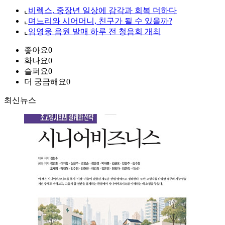
⌞
비렉스, 중장년 일상에 감각과 회복 더하다
⌞
며느리와 시어머니, 친구가 될 수 있을까?
⌞
임영웅 음원 발매 하루 전 청음회 개최
좋아요
0
화나요
0
슬퍼요
0
더 궁금해요
0
최신뉴스