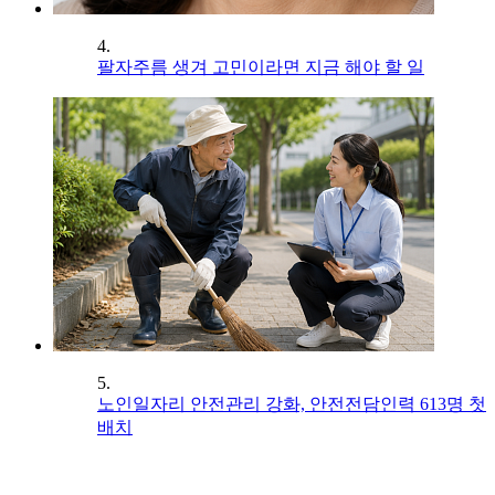
4.
팔자주름 생겨 고민이라면 지금 해야 할 일
5.
노인일자리 안전관리 강화, 안전전담인력 613명 첫
배치