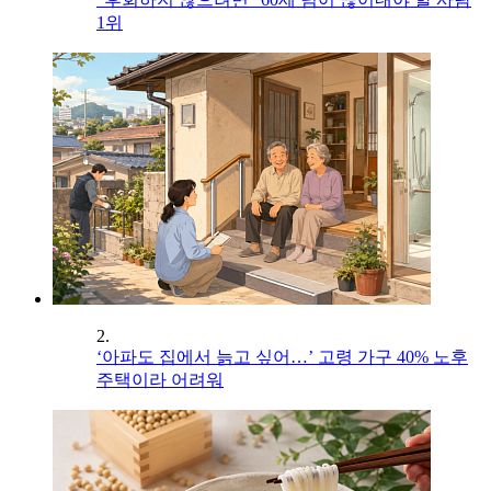
1위
2.
‘아파도 집에서 늙고 싶어…’ 고령 가구 40% 노후
주택이라 어려워