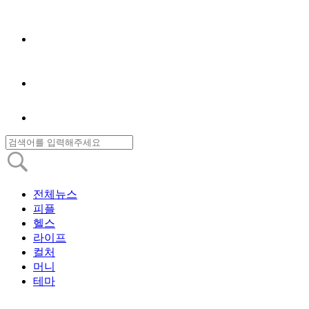
전체뉴스
피플
헬스
라이프
컬처
머니
테마