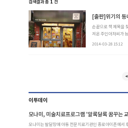
검색결과 총
1
건
[출판]위기의 동
손끝으로 책 제목을 찾
져온 주인아저씨가 능
고 계산한다. 예쁜 
2014-03-28 15:12
준다. 동네 작은
이투데이
모나미, 미술치료프로그램 '알록달록 꿈꾸는 교
모나미는 발달장애 아동 전문치료기관인 종로아이존에서 후