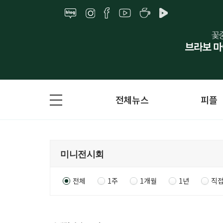
전체뉴스
피플
전체
1주
1개월
1년
직