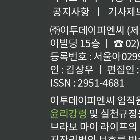
공지사항
ㅣ
기사제
㈜이투데이피엔씨 (제호
이빌딩 15층 ㅣ ☎ 02)
등록번호 : 서울아02992
인 : 김상우 ㅣ 편집인
ISSN : 2951-4681
이투데이피엔씨 임직원
윤리강령
및 실천규정을
브라보 마이 라이프의
저작권법의 보호를 받