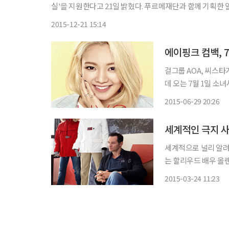
실'을 지원한다고 21일 밝혔다. 푸르메재단과 함께 기획한 알록달록 꿈꾸는 교실은 발달장애아동들의 사회정서ㆍ소근육 발달을 향
상시키는 집단미술치료 프로그램이다. 미술치료사, 사회복지사
2015-12-21 15:14
에이핑크 컴백, 
걸그룹 AOA, 씨스타가 컴백한 데 이어 오는 7월 16일 에이핑크의 컴백이 확정됐다. 이런 가운
데 오는 7월 1일 소녀시대 효
르면 소녀시대 멤버 효연
2015-06-29 20:26
간한다. 효 스타
세계적인 극지 
세계적으로 널리 알려
는 할리우드 배우 올랜드
하고 있는 이탈리안 
2015-03-24 11:23
www.napapijri
청점에