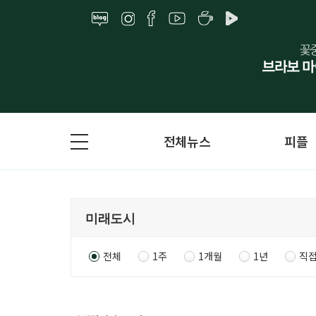
전체뉴스
피플
전체
1주
1개월
1년
직