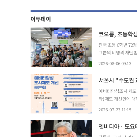
이투데이
코오롱, 초등학생
전국 초등 6학년 72명
그룹의 비영리 재단법
워에서 ‘제10회 에코 롱롱 Plu
2026-08-06 09:13
학년 학생 72명이 
예비타당성조사 제도 개편 대응 위한
타) 제도 개선안에 
필요하다는 전문가들의
2026-07-23 11:15
엔비디아ㆍ도요타,