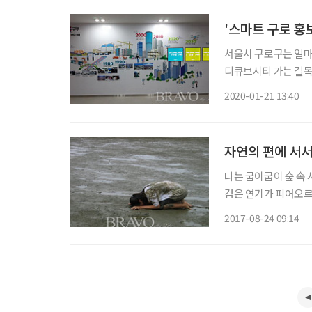
'스마트 구로 홍
서울시 구로구는 얼마 
디큐브시티 가는 길목
호텔, 쇼핑몰 등이 있어서 사람들이 붐비
2020-01-21 13:40
자연의 편에 서
나는 굽이굽이 숲 속
검은 연기가 피어오르는
이라 생각할 테지만 
2017-08-24 09:14
로 방학 때가 되면 찾