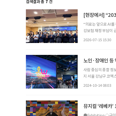
검색결과 총
7
건
“의료는 앞으로 AI를 하지 
강보험 재정 부담이 
핵심 기술로 떠오르고
2026-07-15 15:30
의료진의 업무 효율을
노인·장애인 등 
사람 중심의 종합 정보
지 서울 강남구 코엑스에
시 “스마트라이프위크
2024-10-14 08:03
뮤지컬 ‘레베카’
●Exhibition ◇구미호 혹은 우리를 호리는 것들 이야기 일정 10월 12일까지 장소 스페이스