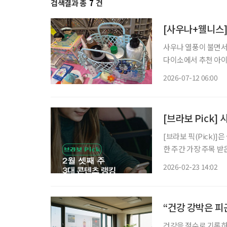
검색결과 총
7
건
[사우나+웰니스]
사우나 열풍이 불면서
다이소에서 추천 아이
와 목욕시간을 셀프케어의 시간으로
2026-07-12 06:00
전후의 감각을 세밀하
[브라보 Pick]
[브라보 픽(Pick)
한 주간 가장 주목 
라이프는 시시각각 변
2026-02-23 14:02
니다. 2월 셋째 
“건강 강박은 피곤
건강을 점수로 기록하