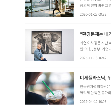
장의 방향이 바뀌고 있
서 자연스럽게 유지되
2026-01-28 09:33
“환경문제는 내
최열 이사장은 지난 45년간 한국 환경운동의 최전선에 서왔다. 그가 주창하는 ‘각성한 시
민’의 힘, 정부·기업
의 집념은 오늘날 더
2025-11-18 16:42
미세플라스틱, 위
한국원자력의학원은 
역억제 단백질 증가와
로 규명했다. 김진수 박사 연구팀은 지난해부터 미세플라스틱의 체내 흡수 경로, 자폐스펙트
2022-04-12 10:06
럼 장애 유발 등 미