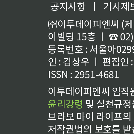
공지사항
ㅣ
기사제
㈜이투데이피엔씨 (제호
이빌딩 15층 ㅣ ☎ 02)
등록번호 : 서울아02992
인 : 김상우 ㅣ 편집인
ISSN : 2951-4681
이투데이피엔씨 임직원
윤리강령
및 실천규정을
브라보 마이 라이프의
저작권법의 보호를 받