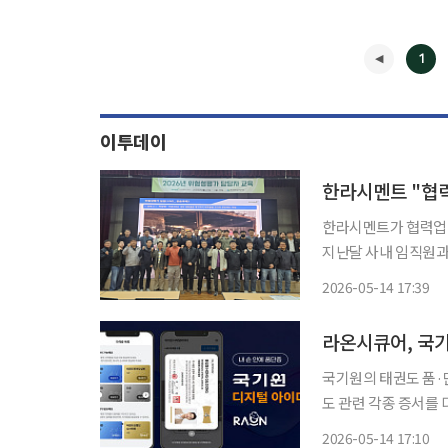
1
이투데이
한라시멘트 "협
한라시멘트가 협력업체 및
지난달 사내 임직원과
을 진행, 총 92명이 참석해 수료했다
2026-05-14 17:39
로 이뤄진 이번 교육
◀
국기원의 태권도 품·
도 관련 각종 증서를
디지털 전환을 본격화하는 기반이
2026-05-14 17:10