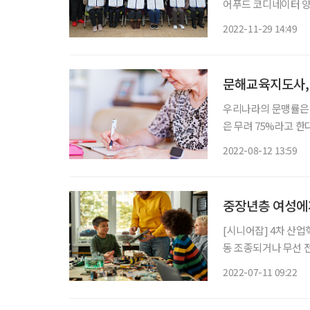
어푸드 코디네이터 양성
비스원에 따르면, ‘
2022-11-29 14:49
터가 60세 이상 시
문해교육지도사,
우리나라의 문맹률은 
은 무려 75%라고 한
문이다. 디지털사회,
2022-08-12 13:59
따라 문해력은 사회적
중장년층 여성에
[시니어잡] 4차 산업
동 조종되거나 무선 
기로 이용되다가 재난 
2022-07-11 09:22
됐다. 이에 따라 드