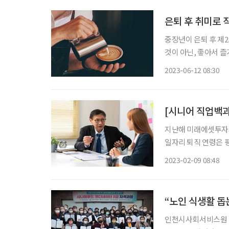
은퇴 후 취미로 
중장년이 은퇴 후 제2
것이 아닌, 좋아서 즐
갖게 되면, 당신도 ‘
2023-06-12 08:30
다. 은퇴 후 취미 
[시니어 직업백과
지난해 미래에셋투자
일자리 퇴직 연령은 평
들은 평균 71세까지 
2023-02-09 08:48
을 책임질 제2의 직업
“노인 식생활 돕
인천시사회서비스원 