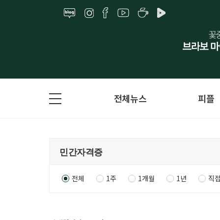
전체뉴스
피플
전체
1주
1개월
1년
직