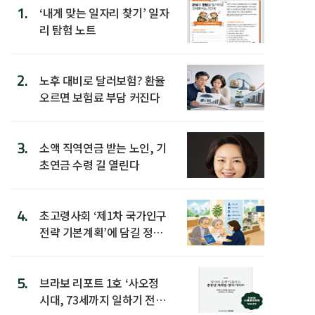
1.
‘내게 맞는 일자리 찾기’ 일자
리 탐험 노트
2.
노후 대비로 달러보험? 환율
오르면 보험료 부담 커진다
3.
소액 직역연금 받는 노인, 기
초연금 수령 길 열린다
4.
초고령사회 ‘제1차 국가인구
전략 기본계획’에 담길 정책
은
5.
브라보 리포트 1호 ‘사오정
시대, 73세까지 일하기 전략’