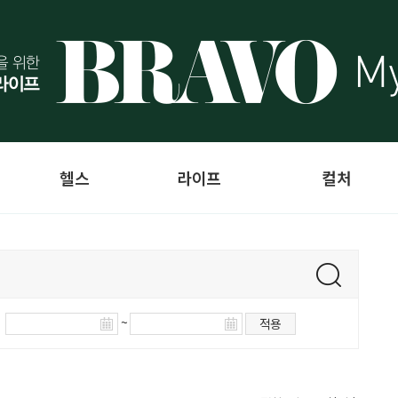
헬스
라이프
컬처
~
적용