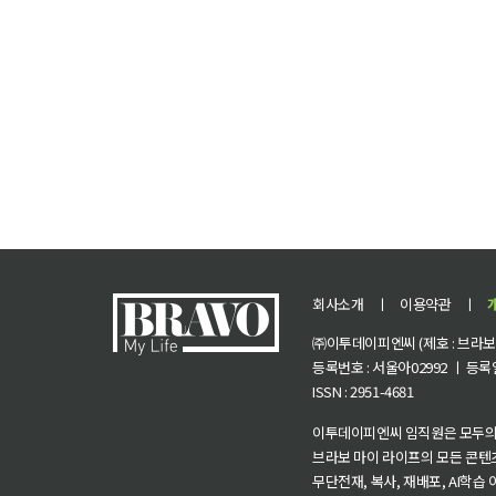
회사소개
ㅣ
이용약관
ㅣ
㈜이투데이피엔씨 (제호 : 브라보 마
등록번호 : 서울아02992 ㅣ 등록일자
ISSN : 2951-4681
이투데이피엔씨 임직원은 모두의
브라보 마이 라이프의 모든 콘텐
무단전재, 복사, 재배포, AI학습