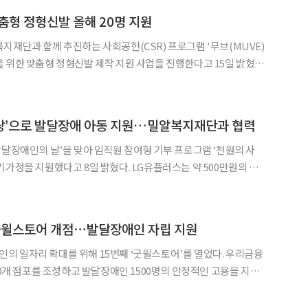
춤형 정형신발 올해 20명 지원
◀
▶
지재단과 함께 추진하는 사회공헌(CSR) 프로그램 '무브(MUVE)
 위한 맞춤형 정형신발 제작 지원 사업을 진행한다고 15일 밝혔다.
 발 기능 장애와 발 변형, 양발 길이 차이 등으로 기성 신발 착용이
별 맞춤형 정형신발을 지원하는 사업이다. 정밀 계측
사랑’으로 발달장애 아동 지원…밀알복지재단과 협력
발달장애인의 날’을 맞아 임직원 참여형 기부 프로그램 ‘천원의 사
기가정을 지원했다고 8일 밝혔다. LG유플러스는 약 500만원의 후
 지원 대상자에게 전달했다. ‘천원의 사랑’은 임직원들
 금액을 선택해 급여 공제 방식으로 기부하는 사내 프로그램이다
 굿윌스토어 개점⋯발달장애인 자립 지원
 일자리 확대를 위해 15번째 ‘굿윌스토어’를 열었다. 우리금융
00개 점포를 조성하고 발달장애인 1500명의 안정적인 고용을 지원
 개점했다고 28일 밝혔다. 이번 점포는 우리금융이 지원한 15