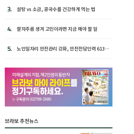
3.
설탕 vs 소금, 콩국수를 건강하게 먹는 법
4.
팔자주름 생겨 고민이라면 지금 해야 할 일
5.
노인일자리 안전관리 강화, 안전전담인력 613명
첫 배치
브라보 추천뉴스