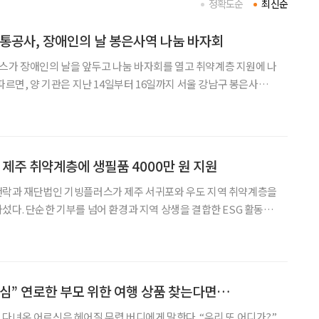
정확도순
최신순
공사, 장애인의 날 봉은사역 나눔 바자회
가 장애인의 날을 앞두고 나눔 바자회를 열고 취약계층 지원에 나
 역사 내 유휴공
 현장에서는 의류, 잡화, 신발 등 기업이 기부
제주 취약계층에 생필품 4000만 원 지원
앤락과 재단법인 기빙플러스가 제주 서귀포와 우도 지역 취약계층을
섰다. 단순한 기부를 넘어 환경과 지역 상생을 결합한 ESG 활동이
상(자
100개를 전달했다. 총 4000만 원 상당으로
심” 연로한 부모 위한 여행 상품 찾는다면…
다녀온 어르신은 헤어질 무렵 버디에게 말한다. “우리 또 어디가?”