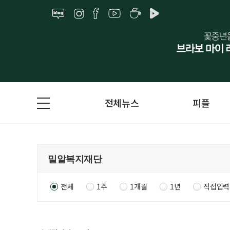
전체뉴스
피플
전체
1주
1개월
1년
직접입력