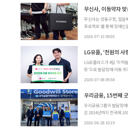
무신사, 이동약자 맞
무신사는 성동구청, 밀알복
프로젝트'를 통해 장애인을
무브 프로젝트는 선·후천적
2026-07-15 09:05
어려운 이동약자에게 개인
LG유플, ‘천원의 
LG유플러스가 4일 ‘지적
랑’으로 발달장애 아동 위
원금을 밀알복지재단과 협력해 선정한
2026-07-08 09:38
이 매월 1000원 이상의
우리금융, 15번째
우리금융그룹이 발달장애인의
은 2034년까지 전국에 1
한다는 계획이다. 우리금융미래재단은 26일 밀알복지재단과 함께 서울 영등포구 신길동에
2026-06-28 10:19
‘굿윌스토어 밀알신길점’을