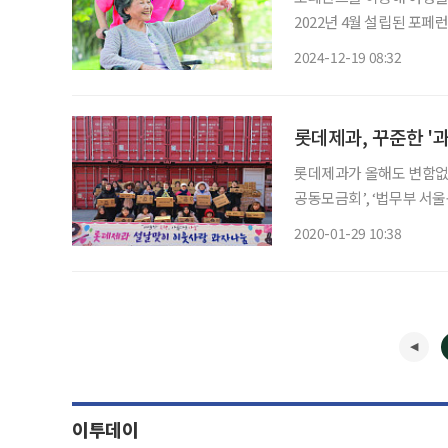
2022년 4월 설립된 포
이가 필요하거나, 휠체어를
2024-12-19 08:32
롯데제과, 꾸준한 '
롯데제과가 올해도 변함없이
공동모금회’, ‘법무부 서울
청소년연합’ 등 5곳에 몽쉘
2020-01-29 10:38
곳곳의 결손가정 청소년, 
이투데이