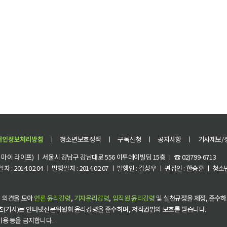
개인정보처리방침
ㅣ
청소년보호정책
ㅣ
구독신청
ㅣ
공지사항
ㅣ
기사제보/
이 라이프) ㅣ 서울시 강남구 강남대로 556 이투데이빌딩 15층 ㅣ ☎ 02)799-6713
 : 2014.02.04 ㅣ 발행일자 : 2014.02.07 ㅣ 발행인 : 김상우 ㅣ 편집인 : 한승훈 ㅣ
 의견을 모아
언론 윤리강령
,
기자윤리강령
,
임직원 윤리강령
및 실천규정을 제정, 준수하
츠(기사)는 인터넷신문위원회 윤리강령을 준수하며, 저작권법의 보호를 받습니다.
 이용 등을 금지합니다.