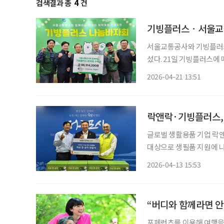
검색결과 총
4
건
기빙플러스ㆍ서울교통
서울교통공사와 기빙플러스
섰다. 21일 기빙플러스에 따르면, 양 기관은 지난 14일부터 16일까지 서울 강남구 봉은사역
에서 ‘나눔 바자회’를 개최했다. 이번 행사는 서울교통공사 9호선운영부문이
2026-04-21 13:51
간을 제공하면서 마련됐다.
락앤락·기빙플러스, 
글로벌 생활용품 기업 락
대상으로 생필품 지원에 나
라는 점에서 의미를 더한다. 13일 기빙플러스에 따르면 양사는 최근 서귀포시청에서 ‘자
2026-04-13 15:53
발적 상생 협력) 한 상자’ 
“버디와 함께라면 안
포페런츠를 이용해 여행을 