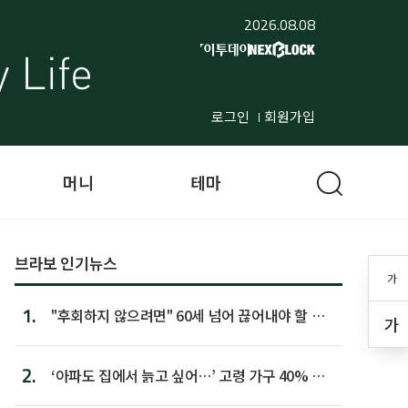
2026.08.08
로그인
회원가입
머니
테마
브라보 인기뉴스
가
1.
"후회하지 않으려면" 60세 넘어 끊어내야 할 사
가
람 1위
2.
‘아파도 집에서 늙고 싶어…’ 고령 가구 40% 노
후 주택이라 어...