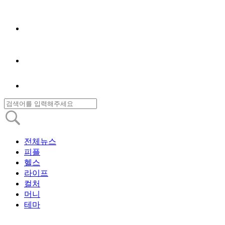
전체뉴스
피플
헬스
라이프
컬처
머니
테마