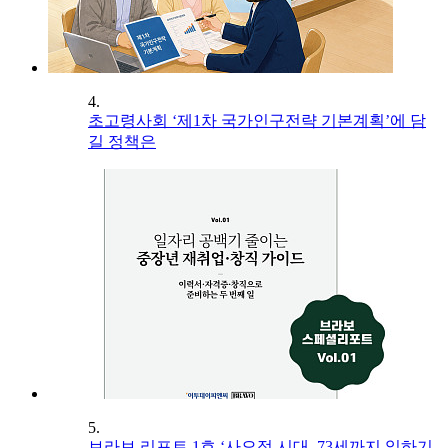
4.
초고령사회 ‘제1차 국가인구전략 기본계획’에 담
길 정책은
5.
브라보 리포트 1호 ‘사오정 시대, 73세까지 일하기