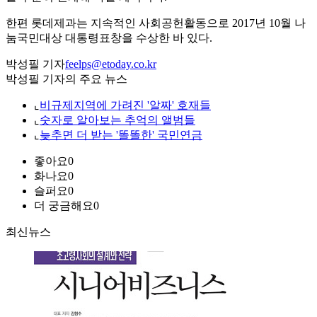
한편 롯데제과는 지속적인 사회공헌활동으로 2017년 10월 나
눔국민대상 대통령표창을 수상한 바 있다.
박성필 기자
feelps@etoday.co.kr
박성필 기자의 주요 뉴스
⌞
비규제지역에 가려진 '알짜' 호재들
⌞
숫자로 알아보는 추억의 앨범들
⌞
늦추면 더 받는 '똘똘한' 국민연금
좋아요
0
화나요
0
슬퍼요
0
더 궁금해요
0
최신뉴스