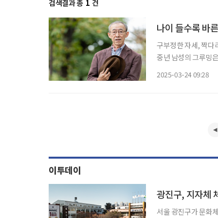
검색결과 총
1
건
나이 들수록 바른
구부정한 자세, 짝다
중년 남성의 그루밍은
른 체형은 자신감을 더해주고,
2025-03-24 09:28
형이란 단순히 외형적
이투데이
광진구, 지자체 
서울 광진구가 문화체