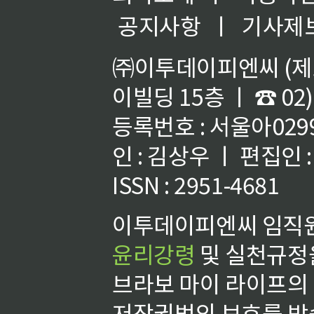
공지사항
ㅣ
기사제
㈜이투데이피엔씨 (제호
이빌딩 15층 ㅣ ☎ 02)
등록번호 : 서울아02992
인 : 김상우 ㅣ 편집인
ISSN : 2951-4681
이투데이피엔씨 임직원
윤리강령
및 실천규정을
브라보 마이 라이프의
저작권법의 보호를 받