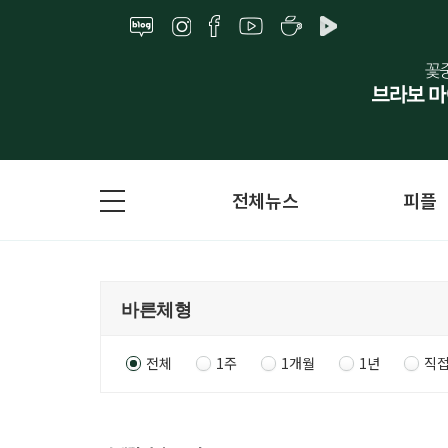
전체뉴스
피플
전체
1주
1개월
1년
직