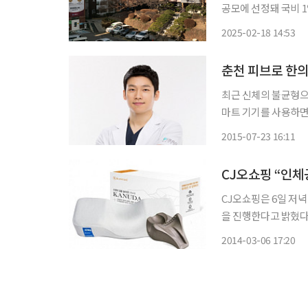
공모에 선정돼 국비 1억300만 원을 확보했
한 생활체육 활동 지
2025-02-18 14:53
춘천 피브로 한의
최근 신체의 불균형으
마트 기기를 사용하면
을 받기 때문에 일어나는 현상이다. 사람의 인체는 머
2015-07-23 16:11
기체로 어느 한 부분
CJ오쇼핑 “인체
CJ오쇼핑은 6일 저녁
을 진행한다고 밝혔다. CJ오쇼핑에 따르면 가누다 베개는 손을 이용한 물리치료 기법인
천골요법을 베개에 접
2014-03-06 17:20
경추(목뼈)를 지지하