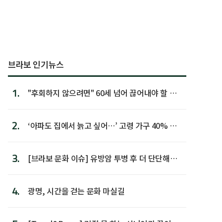
브라보 인기뉴스
1.
"후회하지 않으려면" 60세 넘어 끊어내야 할 사
람 1위
2.
‘아파도 집에서 늙고 싶어…’ 고령 가구 40% 노
후 주택이라 어...
3.
[브라보 문화 이슈] 유방암 투병 후 더 단단해진
박미선
4.
광명, 시간을 걷는 문화 마실길