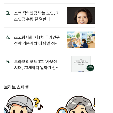
3.
소액 직역연금 받는 노인, 기
초연금 수령 길 열린다
4.
초고령사회 ‘제1차 국가인구
전략 기본계획’에 담길 정책
은
5.
브라보 리포트 1호 ‘사오정
시대, 73세까지 일하기 전략’
발간
브라보 스페셜