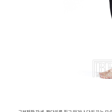
구부정한 자세, 짝다리를 짚고 앉거나 다리 꼬는 모