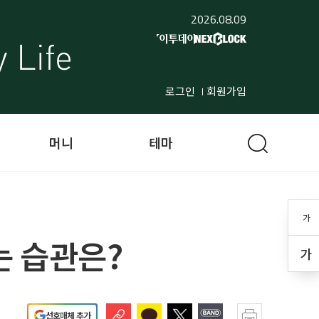
2026.08.09
로그인
회원가입
머니
테마
가
는 습관은?
가
선호매체 추가