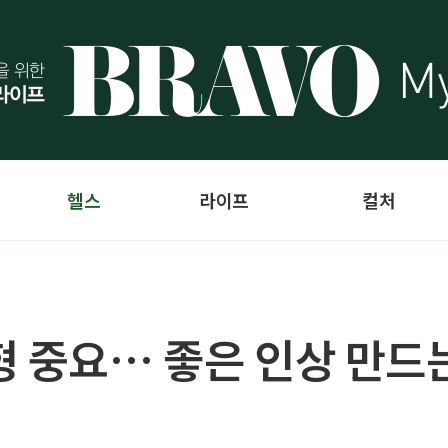
헬스
라이프
컬처
형 중요… 좋은 인상 만드