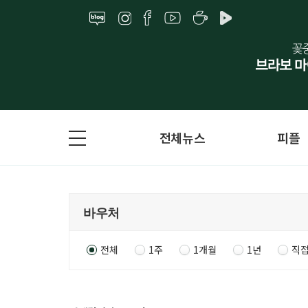
전체뉴스
피플
전체
1주
1개월
1년
직