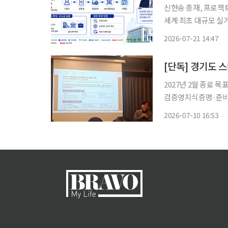
신현송 총재, 프로젝트
세계 최초 대규모 실
장…디지털화폐 논의, 금융 인프라 설계로
2026-07-21 14:47
폐 인프라를 한국은행
[단독] 경기도 스
2027년 2월 종료 
검증영지식증명·준비금
베드 확장…실제 적용 사업은 경기도와 
2026-07-10 16:53
입 방안 연구용역과 