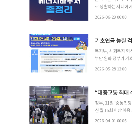
로 생활하는 시니어에
있다. 정부는 에너지 취약계층의 전기·도시가스·지역난방 등 에너지 비용을 덜어주기 위해
2026-06-29 06:00
2026년 에너지바우처
기초연금 놓칠 걱
복지부, 사회복지 혁신행정 과제 4건 선
부담 완화 정부가 기초연금 신청 절차를 간소화하고 육아휴직급여 관련 서류 제출 부담을 줄
이는 등 ‘소확신(소소하지만 
2026-05-28 12:00
시행할 사회복지 분야 
“대중교통 최대 
정부, 31일 '중동전쟁 위기 극복을 
신 월 15회 이상 이용 시 최대 45% 환급 소득하위 
부가 고유가 부담 완
2026-04-01 00:06
어들 전망이