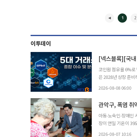
1
2
이투데이
코인원 점유율 6%로 
은 2028년 상장 준비해
요 가상자산거래소 경쟁
2026-08-08 06:00
업, 실명계좌 제휴 안
◀
관악구, 폭염 취
아동‧노숙인‧장애인 시설부터 
장이 연일 기온이 3
기 위해 현장 점검에 나섰다. 7일 서울 관악구에 따르면 전날 박 구청
2026-08-07 10:16