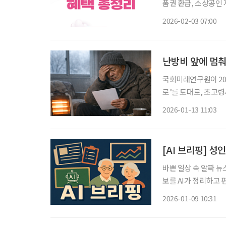
품권 환급, 소상공인
업자를 대상으로 한 다양한 지원 방안이
2026-02-03 07:00
는 농축산물·수산물 
난방비 앞에 멈춰
국회미래연구원이 202
로’를 토대로, 초고령
년 말 기준 65세 이
2026-01-13 11:03
는 노인 비중이 25
[AI 브리핑] 성
바쁜 일상 속 알짜 뉴
보를 AI가 정리하고 편집국 기자가 
중장년층부터 급증 질
2026-01-09 10:31
을 동시에 앓고 있는 