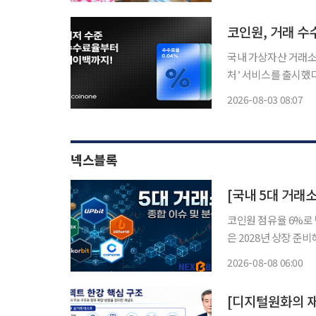
노숙인 자활시설 ‘대한
코인원, 거래 수
국내 가상자산 거래소 
처’ 서비스를 출시했다고 3일 밝혔다. 코인원 바우처
는 수수료 혜택 종합 
2026-08-03 08:07
넥스블록
[국내 5대 거래
코인원 점유율 6%로 
은 2028년 상장 준비해
요 가상자산거래소 경쟁
2026-08-08 06:00
업, 실명계좌 제휴 안