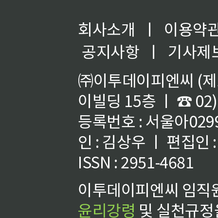
회사소개
ㅣ
이용약
공지사항
ㅣ
기사제
㈜이투데이피엔씨 (제호
이빌딩 15층 ㅣ ☎ 02)
등록번호 : 서울아02992
인 : 김상우 ㅣ 편집인
ISSN : 2951-4681
이투데이피엔씨 임직원
윤리강령
및 실천규정을