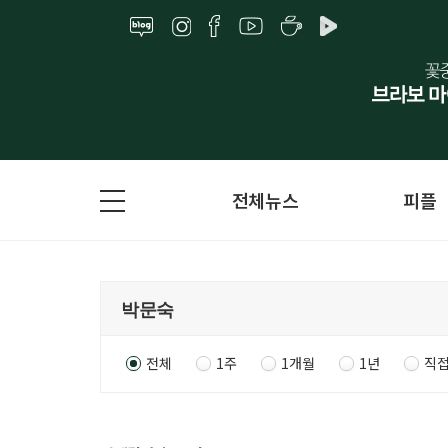
전체뉴스
피플
전체
1주
1개월
1년
직