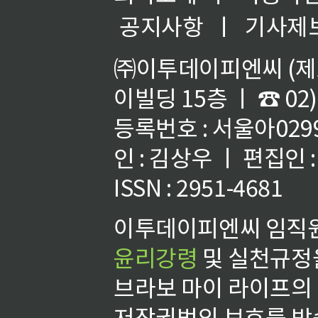
공지사항
ㅣ
기사제
㈜이투데이피엔씨 (제호
이빌딩 15층 ㅣ ☎ 02)
등록번호 : 서울아02992
인 : 김상우 ㅣ 편집인
ISSN : 2951-4681
이투데이피엔씨 임직원
윤리강령
및 실천규정을
브라보 마이 라이프의
저작권법의 보호를 받