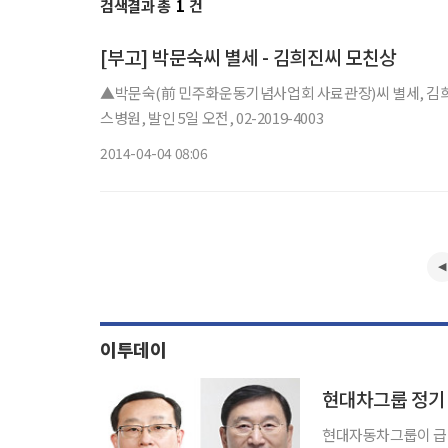
검색결과 총
1
건
[부고] 박문숙씨 별세 - 김희진씨 모친상
▲박문숙(前 민주화운동기념사업회 사료관장)씨 별세, 김
스병원, 발인 5일 오전, 02-2019-4003
2014-04-04 08:06
이투데이
현대차그룹 정기
현대자동차그룹이 급변