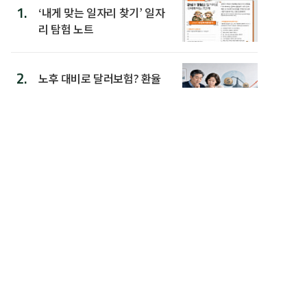
1.
‘내게 맞는 일자리 찾기’ 일자
리 탐험 노트
2.
노후 대비로 달러보험? 환율
오르면 보험료 부담 커진다
3.
소액 직역연금 받는 노인, 기
초연금 수령 길 열린다
4.
초고령사회 ‘제1차 국가인구
전략 기본계획’에 담길 정책
은
5.
브라보 리포트 1호 ‘사오정
시대, 73세까지 일하기 전략’