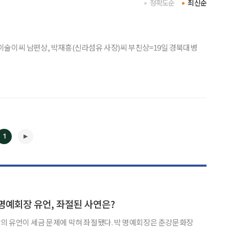
정확도순
최신순
술이씨 남편상, 박재흥(신라섬유 사장)씨 부친상=19일 경북대병
1
◀
▶
명예회장 유언, 좌절된 사연은?
세금 문제에 막혀 좌절됐다. 박 명예회장은 춘강문화장