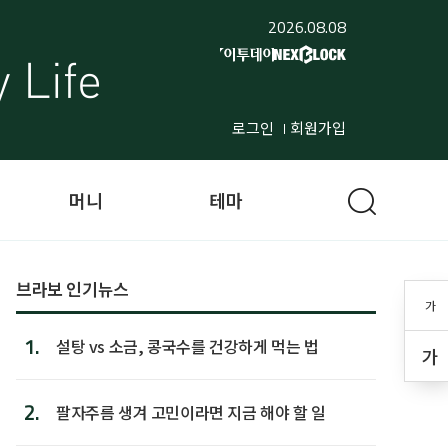
2026.08.08
로그인
회원가입
머니
테마
브라보 인기뉴스
가
1.
설탕 vs 소금, 콩국수를 건강하게 먹는 법
가
2.
팔자주름 생겨 고민이라면 지금 해야 할 일