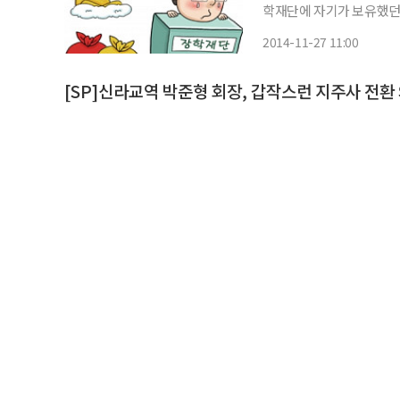
학재단에 자기가 보유했던 
위해 지분을 넘겼지만 증여세 
2014-11-27 11:00
독원 전자공시시스템에 따
[SP]신라교역 박준형 회장, 갑작스런 지주사 전환 
[개인지분 현물출자 홀딩스 설립…경영권 분쟁·상속 대비 포석인 듯] [지분변동] 신라교역 박준형 회장이 지주회사 체제
정했다. 창업자인 고(故) 박성형 명예회장의 보유 지분 상속이 
다. 1일 금융감독원에 따르면 신라교역은 전날 최대주주가 박준
2014-05-02 09:10
[SP]신라교역, 故
[배우자 및 유가족에 상속 가능성…경영권
성형 명예회장이 별세하면
신라교역 지분 19.22%를 보유한 2대주주였다. 
2014-04-28 09:15
형 명예회장의 사망에 따라 