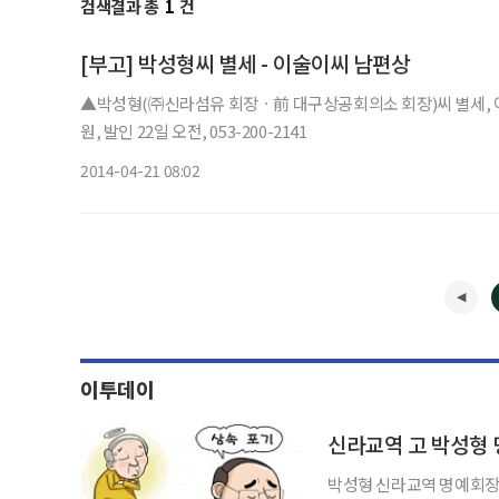
검색결과 총
1
건
[부고] 박성형씨 별세 - 이술이씨 남편상
▲박성형(㈜신라섬유 회장ㆍ前 대구상공회의소 회장)씨 별세, 이
원, 발인 22일 오전, 053-200-2141
2014-04-21 08:02
이투데이
신라교역 고 박성형 
박성형 신라교역 명예회장의 유언이 