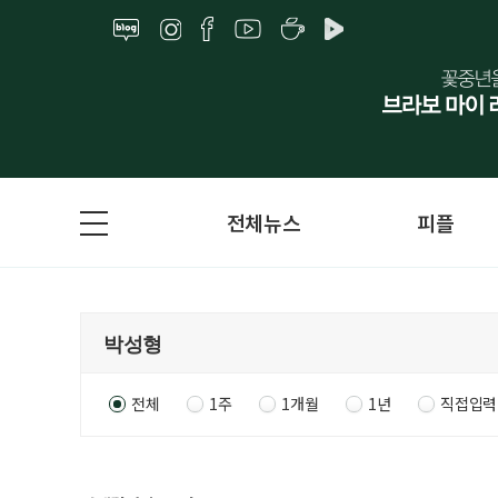
전체뉴스
피플
전체
1주
1개월
1년
직접입력