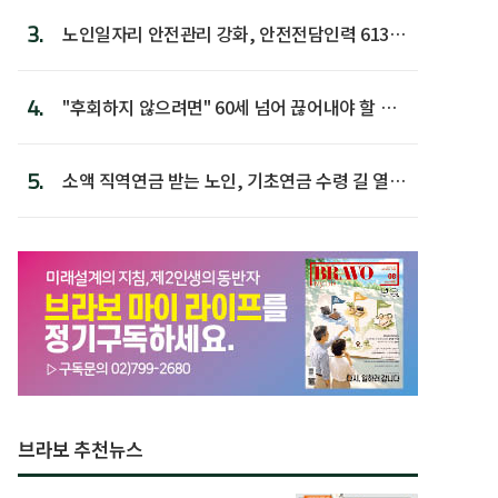
3.
노인일자리 안전관리 강화, 안전전담인력 613명
첫 배치
4.
"후회하지 않으려면" 60세 넘어 끊어내야 할 사
람 1위
5.
소액 직역연금 받는 노인, 기초연금 수령 길 열린
다
브라보 추천뉴스