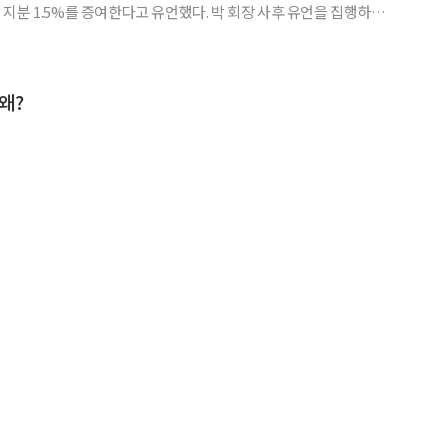
지분 1.5%를 증여한다고 유언했다. 박 회장 사후 유언을 집행하기
문제로 인해 재단측이 20일만에 수증을 포기했다. 27일 금융감
르면 신라교역은 춘강문화장학재단에 증여한 주식 24만8142
왜?
 전환을 결
진행중인 가운데 갑작스런 지주회사 전환 배경에 관심이 쏠리고 있
형 회장 외 4명에서 신라홀딩스 외
박성형 명예회장 19% 지분 향방은
 분쟁 우려 적어] [지분변동]신라교역 창업주인 박
서 보유중이던 지분의 향방에 관심이 쏠리고 있다. 박 명예회장은
28일 금융감독원에 따르면 신라교역은 박성
최대주주 및 특수관계인 보유지분이 60.76%(972만176