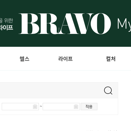
헬스
라이프
컬처
~
적용