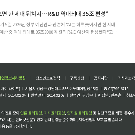
상자도 배출하지 못했다. 반면 일본은 30명 이상, 중국 역시 여러 명
으면 한 세대 뒤쳐져…R&D 역대최대 35조 편성”
5일 2026년 정부 예산안과 관련해 "AI는 하루 늦어지면 한 세대
 예산 중 역대 최대로 35조3000억 원의 R&D 예산이 편성됐다"고
하루가 늦으면 한달이 늦춰지고, 정보화 시대는 하
개인정보처리방침
ㅣ
청소년보호정책
ㅣ
구독신청
ㅣ
공지사항
ㅣ
기사제보/
이 라이프) ㅣ 서울시 강남구 강남대로 556 이투데이빌딩 15층 ㅣ ☎ 02)799-6713
 : 2014.02.04 ㅣ 발행일자 : 2014.02.07 ㅣ 발행인 : 김상우 ㅣ 편집인 : 한승훈 ㅣ
 의견을 모아
언론 윤리강령
,
기자윤리강령
,
임직원 윤리강령
및 실천규정을 제정, 준수하
츠(기사)는 인터넷신문위원회 윤리강령을 준수하며, 저작권법의 보호를 받습니다.
 이용 등을 금지합니다.