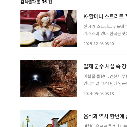
검색결과 총
36
건
K-할머니 스트리트 
전 세계 스트리트 푸드에는
기가 스며 있다. 한국을 찾
대 이상의 맛에 감동해 눈
2025-12-03 06:00
일제 군수 시설 속 강
이럴 줄 몰랐다. 인천시 
있다는 걸. 1941년에 완
군조병창(이하 ‘조병창’) 
2024-05-03 08:18
지(캠프마켓)와 부영공원 
음식과 역사 한번에 
여럿이 우르르 몰려다니는 