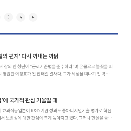
3
4
일의 편지’ 다시 꺼내는 까닭
 평화시장의 한 청년이 “근로기준법을 준수하라”며 온몸으로 불꽃을 피
의 영원한 이정표가 된 전태일 열사다. 그가 세상을 떠나기 전 박정희
읽어도 가슴을 먹먹하게 만든다. “2만여 명 중 40%를 차
령 15세의 어린이들로서… 전부가 다 영세민의 자녀
▶
업’에 국가적 관심 기울일 때
 효과적농업분야 R&D 기반 성과도 좋아디지털기술 평가로 혁신
상과 문학상을 제외하고 물리학·화학·생리의학 등 과학기술 분야