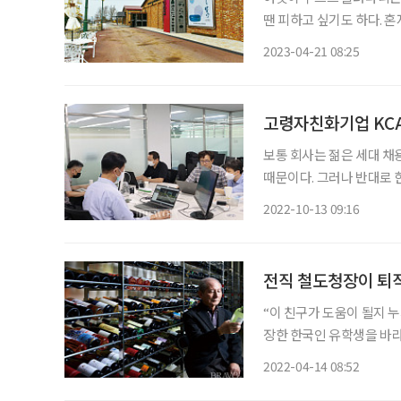
땐 피하고 싶기도 하다. 
선함이나 소음으로 피곤한 
2023-04-21 08:25
있어도 뭐라 할 이 없으니
고령자친화기업 KCA
보통 회사는 젊은 세대 채
때문이다. 그러나 반대로 
과 노하우가 회사에 도움이
2022-10-13 09:16
그 대표적인 예라고 할 수
전직 철도청장이 퇴직
“이 친구가 도움이 될지 누
장한 한국인 유학생을 바라
는 없기에 체념해서 나온 
2022-04-14 08:52
푼 작은 선의는 훗날 프랑