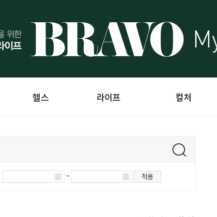
헬스
라이프
컬처
~
적용