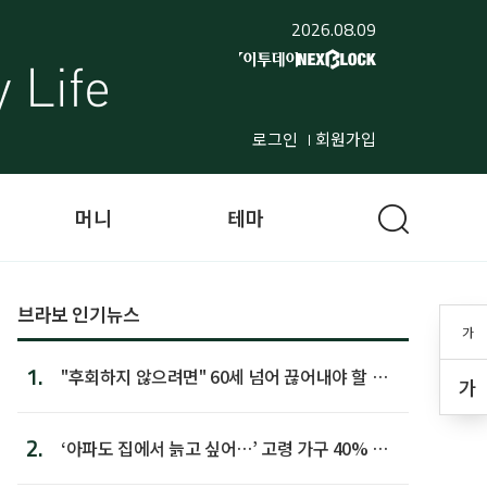
2026.08.09
로그인
회원가입
머니
테마
브라보 인기뉴스
가
1.
"후회하지 않으려면" 60세 넘어 끊어내야 할 사
가
람 1위
2.
‘아파도 집에서 늙고 싶어…’ 고령 가구 40% 노
후 주택이라 어...