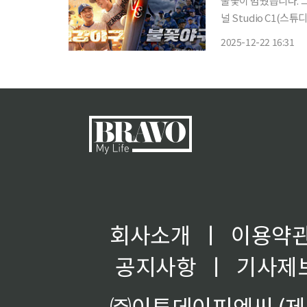
불꽃이 멈췄습니다. 그야말로 강제 중지죠. 
널 Studio C1(
JTBC가 스튜디오C
2025-12-22 16:31
들였습니다. ‘불꽃야
회사소개
ㅣ
이용약
공지사항
ㅣ
기사제
㈜이투데이피엔씨 (제호