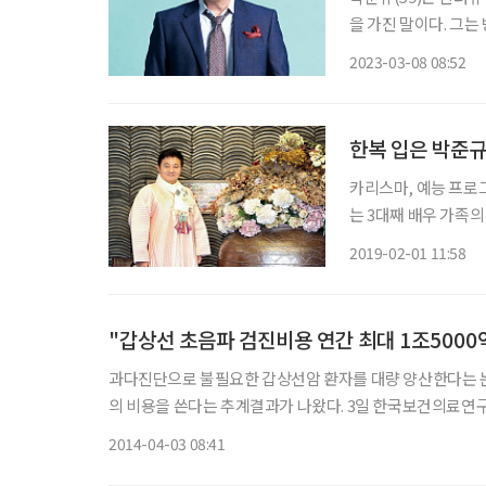
을 가진 말이다. 그는
여’ 과장하지 않는다
2023-03-08 08:52
한복 입은 박준규
카리스마, 예능 프로
는 3대째 배우 가족의
를 맞이해 생애 처음 
2019-02-01 11:58
를 한 자리였다. 촬
"갑상선 초음파 검진비용 연간 최대 1조5000
과다진단으로 불필요한 갑상선암 환자를 대량 양산한다는 논
의 비용을 쓴다는 추계결과가 나왔다. 3일 한국보건의료연구원의 '갑상선암 건강검진 서비스 제공을 위한 근거 창출연구' 보고서를
보면, 연구원은 국내 연간 갑상선 초음파 검진비용을 추계하고자
2014-04-03 08:41