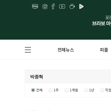
전체뉴스
피플
전체
1주
1개월
1년
직