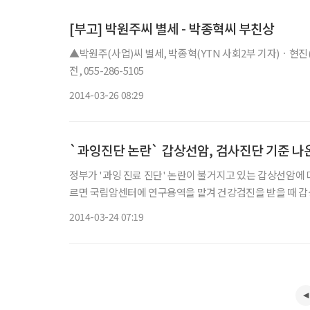
[부고] 박원주씨 별세 - 박종혁씨 부친상
▲박원주(사업)씨 별세, 박종혁(YTN 사회2부 기자)ㆍ현진
전, 055-286-5105
2014-03-26 08:29
`과잉진단 논란` 갑상선암, 검사진단 기준 나
정부가 '과잉 진료 진단' 논란이 불거지고 있는 갑상선암에 대한 검사 가이드라인을 
르면 국립암센터에 연구용역을 맡겨 건강검진을 받을 때 갑상선
상반기 중 연구결과가 나오는 대로 관련 민간 전문가들이 
2014-03-24 07:19