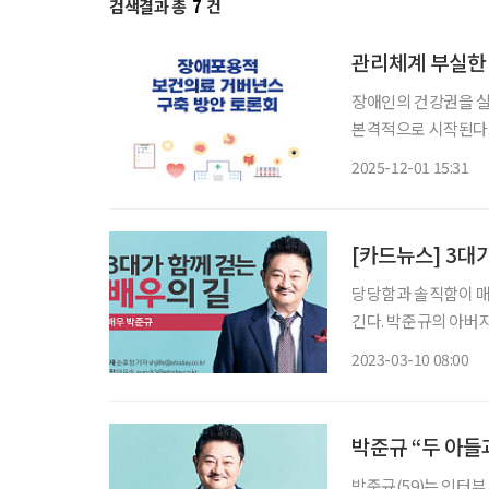
검색결과 총
7
건
관리체계 부실한
장애인의 건강권을 실
본격적으로 시작된다.
증진을 포함한 공중보건
2025-12-01 15:31
애인단체총연맹은 한
예지
[카드뉴스] 3대
당당함과 솔직함이 매력
긴다. 박준규의 아버지는 영화 ‘용팔이’ 시리즈로 알려진 배우 故 박노식이다. 두 아들 박종찬
2023-03-10 08:00
박준규 “두 아들과
박준규(59)는 인터뷰