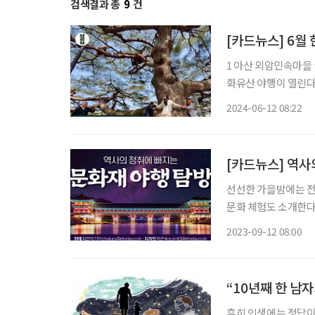
검색결과 총
9
건
[카드뉴스] 6월
1 아산 외암민속마을 
화유산 야행이 열린다. 조
해협 죽방렴 ★경남 
2024-06-12 08:22
기를 잡는 우리나라 
[카드뉴스] 역사
선선한 가을밤에는 전국 문화재 
문화 체험도 소개한다. 경복궁 별빛야행 10월 8일까지 | 경복궁 외소주방에서 궁중음
과 전통 공연을 관람하고, 전
2023-09-12 08:00
15~16일 |
“10년째 한 남
흔히 인생에는 정답이