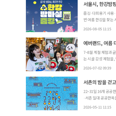
서울시, 한강밤
줍깅·다회용기 사용·재활용품 반
번 여름 한강을 찾는 시민들과 
시민들과 이달 매주 
2026-08-05 11:15
은 이달 7일부터 2
에버랜드, 여름 
7~8월 계절 체험과 글로벌 먹거리
는 시골 감성 체험을,
그램을 마련했다. 방
2026-07-02 09:39
쇼 등을 함께 경험할 
서촌의 밤을 걷고
22~31일 16개 공공한
·서촌 일대 공공한옥
밤마실’을 개최한다.
2026-05-11 11:15