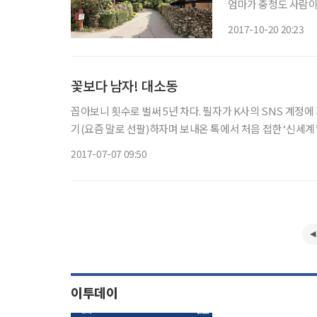
엄마가 충청도 사람이
씩 엄마 손맛이 떠오
2017-10-20 20:23
서 충남 아산 외암민
나서
꽃보다 남자! 대소동
꼽아보니 횟수로 벌써 5년 차다. 필자가 K사의 SNS 계정에 
기(요즘 말로 선팔)하자며 보내온 톡에서 처음 접한 ‘신세계’
다. “여태 몰랐어?” 하고 물었던 친구의 SNS 계정엔 세월
2017-07-07 09:50
이투데이