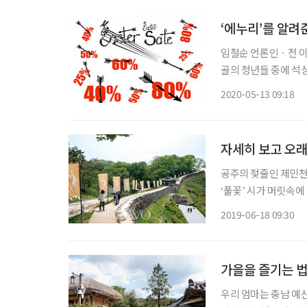
지
‘에누리’를 알려
임철순 언론인ㆍ전 이투데이 주필 지게 목발 두드리며 노래 
골의 청년들 중에 석
렀다. 기남이도 기냄
2020-05-13 09:18
자세히 보고 오래
공주의 젖줄인 제민천
‘풀꽃’ 시가 머릿속
공주를 표현한 듯 느껴
2019-06-18 09:30
가을을 즐기는 
우리 엄마는 충남 예