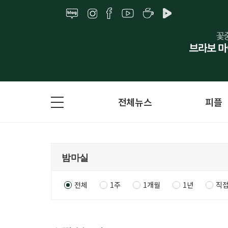
전체뉴스
피플
전체
1주
1개월
1년
직