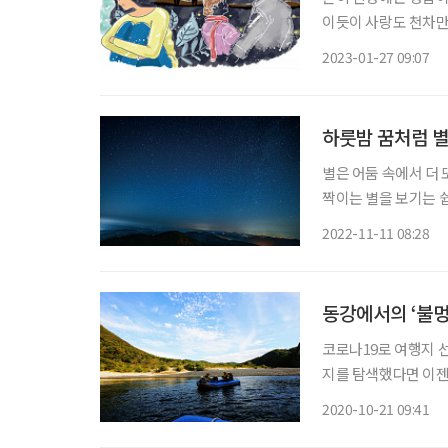
이듯이 사랑도 천차만
유혹을 포기할 수 없으
2023-01-27 09:07
것처럼 헤어질 수 있다
하룻밤 꿈처럼 별
별은 어둠 속에서 더
짝이는 별을 보기는 쉽
세상이란 말, 따지고
2022-11-11 08:28
동강에서의 ‘불멍
코로나19로 여행지 
지를 탐색했다면 이젠
행지가 선택의 우선순
2020-10-21 09:41
이다. KTX가 개통된