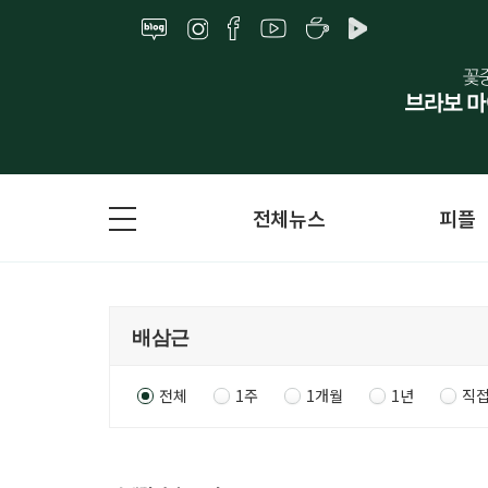
전체뉴스
피플
전체
1주
1개월
1년
직