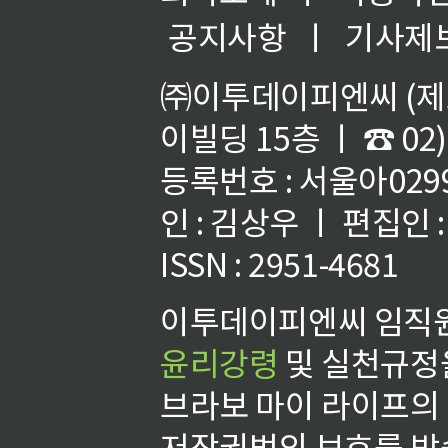
공지사항
ㅣ
기사제
㈜이투데이피엔씨 (제호
이빌딩 15층 ㅣ ☎ 02)
등록번호 : 서울아02992
인 : 김상우 ㅣ 편집인
ISSN : 2951-4681
이투데이피엔씨 임직원
윤리강령
및 실천규정을
브라보 마이 라이프의
저작권법의 보호를 받