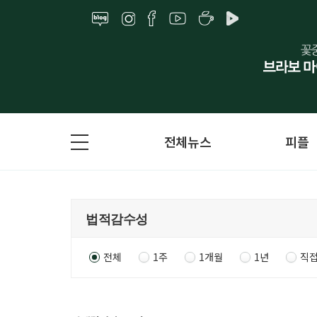
전체뉴스
피플
전체
1주
1개월
1년
직