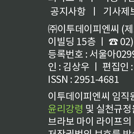
공지사항
ㅣ
기사제
㈜이투데이피엔씨 (제호
이빌딩 15층 ㅣ ☎ 02)
등록번호 : 서울아02992
인 : 김상우 ㅣ 편집인
ISSN : 2951-4681
이투데이피엔씨 임직원
윤리강령
및 실천규정을
브라보 마이 라이프의
저작권법의 보호를 받