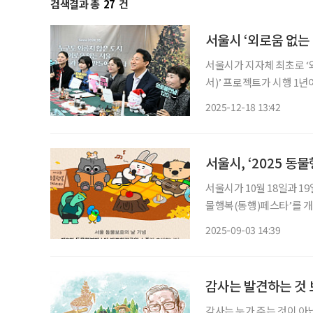
검색결과 총
27
건
서울시 ‘외로움 없는 
서울시가 지자체 최초로 ‘
서)’ 프로젝트가 시행 1년
정책은 해외 유력 언론의 집중 조
2025-12-18 13:42
후 관악구 성민종합사회복지
서울시, ‘2025 동
서울시가 10월 18일과 1
물행복(동행)페스타’를 개최한다. 이번 행사는 지난해 제정된 ‘서울 동
고, 올해 처음 국가지정기
2025-09-03 14:39
됐다. 최근 통계청과 
감사는 발견하는 것
감사는 누가 주는 것이 아