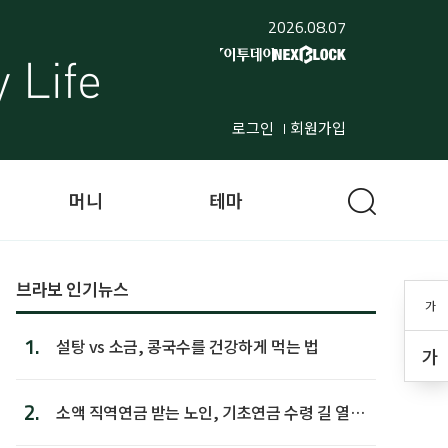
2026.08.07
로그인
회원가입
머니
테마
브라보 인기뉴스
가
1.
설탕 vs 소금, 콩국수를 건강하게 먹는 법
가
2.
소액 직역연금 받는 노인, 기초연금 수령 길 열린
다