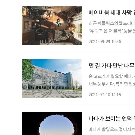
베이비붐 세대 사망 
최근 넷플릭스의 웹드라마 
‘유 퀴즈 온 더 블록’ 등
의 관심이 높아지고 있다.
2021-09-29 19:56
화되고 있는 상황에서, 
먼 길 가다 만난 나무
숨 고르기가 필요할 때다.
너무 눈부시다. 팍팍한 일
일을 잠깐 잊을 수도 있다.
2021-07-10 14:15
론이고 전국 어디서든 교통
바다가 보이는 언덕
바다가 발밑으로 떨어지는