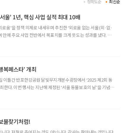
정확도순
최신순
서울’ 1년, 핵심 사업 실적 최대 10배
외로움’을 정책 의제로 내세우며 추진한 ‘외로움 없는 서울(외·없·
여 만에 주요 사업 전반에서 목표치를 크게 웃도는 성과를 냈다. 관련
명을 받으며 국제적 관심도 이어지고 있다. 서울시는 17일 오
관 내 ‘서울마음편의점’에서 ‘외로움 없
물행복페스타’ 개최
9일 이틀간 반포한강공원 달빛무지개분수광장에서 ‘2025 제2회 동
물보호의 날’을 기념하
념일로 지정된 ‘동물보호의 날’을 시민과 함께 축하하기 위해 마련
관련 기관 조사에 따르면 반려동물을 양육
 보물찾기처럼!
닙니다. 저절로 주어지는 것도 아닙니다. 감사는 찾아내는 것입니다.