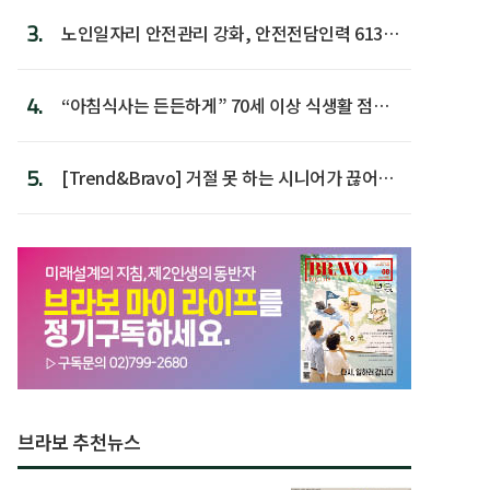
3.
노인일자리 안전관리 강화, 안전전담인력 613명
첫 배치
4.
“아침식사는 든든하게” 70세 이상 식생활 점수
가장 높아
5.
[Trend&Bravo] 거절 못 하는 시니어가 끊어야
할 행동 5
브라보 추천뉴스