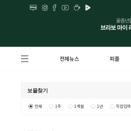
전체뉴스
피플
전체
1주
1개월
1년
직접입력