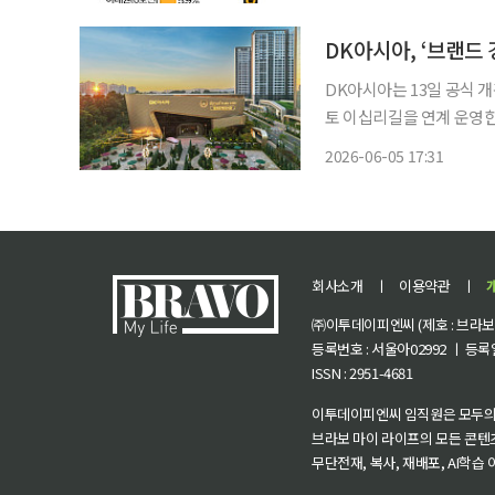
DK아시아, ‘브랜드
DK아시아는 13일 공식 
토 이십리길을 연계 운영한다고 5일 밝혔다. 미래주택
우스에서 벗어나 하이엔드 
2026-06-05 17:31
는 브랜드 경험형 공간으
회사소개
ㅣ
이용약관
ㅣ
㈜이투데이피엔씨 (제호 : 브라보 마
등록번호 : 서울아02992 ㅣ 등록일자
ISSN : 2951-4681
이투데이피엔씨 임직원은 모두의
브라보 마이 라이프의 모든 콘텐
무단전재, 복사, 재배포, AI학습