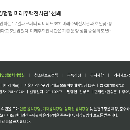
평일보다 9112명 늘어 46.3%의 증가율을 기록했다. 최근 동묘 벼룩시장이 젊은
 경험형 미래주택전시관’ 선봬
개관하는 '로열파크씨티 리미티드383' 미래주택전시관과 호밀꽃·황
전시관은 기존 분양 상담 중심의 모델하
리조트 라이프와 커뮤니티, 조경, 문화 콘텐츠 등을 체험할 수 있
로 조성된다. 방문객들은 로열파크씨티의 개발 규모와 미래 비전
개인정보처리방침
ㅣ
청소년보호정책
ㅣ
구독신청
ㅣ
공지사항
ㅣ
기사제보/
이 라이프) ㅣ 서울시 강남구 강남대로 556 이투데이빌딩 15층 ㅣ ☎ 02)799-6713
 : 2014.02.04 ㅣ 발행일자 : 2014.02.07 ㅣ 발행인 : 김상우 ㅣ 편집인 : 한승훈 ㅣ
 의견을 모아
언론 윤리강령
,
기자윤리강령
,
임직원 윤리강령
및 실천규정을 제정, 준수하
츠(기사)는 인터넷신문위원회 윤리강령을 준수하며, 저작권법의 보호를 받습니다.
 이용 등을 금지합니다.