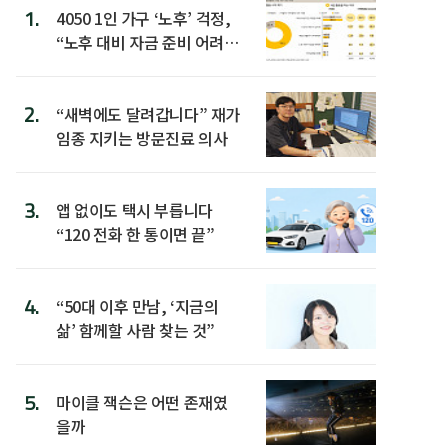
1.
4050 1인 가구 ‘노후’ 걱정,
“노후 대비 자금 준비 어려
워”
2.
“새벽에도 달려갑니다” 재가
임종 지키는 방문진료 의사
3.
앱 없이도 택시 부릅니다
“120 전화 한 통이면 끝”
4.
“50대 이후 만남, ‘지금의
삶’ 함께할 사람 찾는 것”
5.
마이클 잭슨은 어떤 존재였
을까