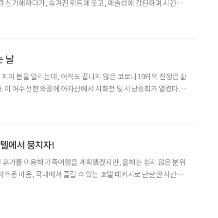
만큼 신기해하다가, 숨겨진 위트에 웃고, 예술성에 감탄하며 시간이
 시간의 짧다면 짧은 관람시간이지만 마음속으로는 기나긴 예술기행
품과 옛 추억을 되새기게 해주는 작품들이 삭막한 현실에 웃음을 찍
 날
피어 봄을 알리는데, 아직도 끝나지 않은 코로나19와의 전쟁은 삶
. 이 어수선한 와중에 아차산에서 시화전 및 시낭송회가 열렸다. 주
고 즐거움을 만끽하는 시간을 가졌다. 매년 아차산 자락에서는 시화
올해는 코로나19 사태로 다소 늦춰 5월 23일에 개최됐
호텔에서 뭉치자!
으면 휴가를 이용해 가족여행을 계획했겠지만, 올해는 쉽지 않은 분위
 아쉬운 마음, 국내에서 즐길 수 있는 호텔 패키지로 단란한 시간을
 게더링’ 반얀트리 클럽
실에서 돌잔치도 열고 휴식도 취할 수 있