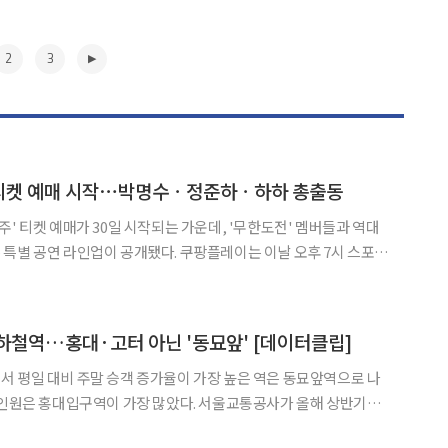
2
3
늘 티켓 예매 시작⋯박명수ㆍ정준하ㆍ하하 총출동
n 경주' 티켓 예매가 30일 시작되는 가운데, '무한도전' 멤버들과 역대
이 공개됐다. 쿠팡플레이는 이날 오후 7시 스포츠
선예매를 시작하며, 오후 9시부터는 와우회원과 스포츠 패스 가입자
를 대상으로 일반 예매를 진행한다. 9월 19일 경주시민운동장에서 열리
▶
하철역…홍대·고터 아닌 '동묘앞' [데이터클립]
 평일 대비 주말 승객 증가율이 가장 높은 역은 동묘앞역으로 나
대입구역이 가장 많았다. 서울교통공사가 올해 상반기
하차 현황을 분석한 결과, 1호선 동묘앞역의 주말 평균 승하차 인원은