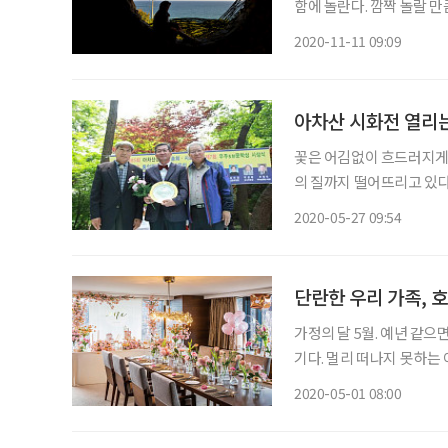
함에 놀란다. 깜짝 놀랄 
어찌 가는 줄 모른다. 몇
2020-11-11 09:09
을 나선 듯하다. 현대미술
는다
아차산 시화전 열리는
꽃은 어김없이 흐드러지게 
의 질까지 떨어뜨리고 있다
눅 들었던 날들을 잠시 잊
2020-05-27 09:54
전 및 시낭송회가 열린다. 
단란한 우리 가족, 
가정의 달 5월. 예년 같
기다. 멀리 떠나지 못하는
보내는 건 어떨까? 사진 각 사 제공 ◇ 프라이빗 손주 돌잔치 ‘패밀리
2020-05-01 08:00
앤 스파 서울은 최상위 객