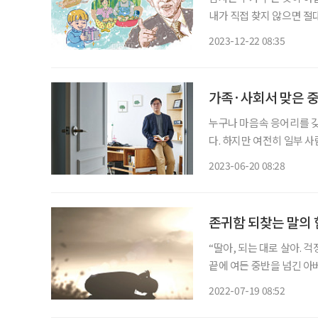
내가 직접 찾지 않으면 절
로 마무리해보면 어떨까요
2023-12-22 08:35
고, 김밥에 사이다 먹는 
가족·사회서 맞은 중
누구나 마음속 응어리를 갖
다. 하지만 여전히 일부 사
다고 여긴다. 이명수 원장
2023-06-20 08:28
증상을 겪는 이들을 담담하
존귀함 되찾는 말의 
“딸아, 되는 대로 살아. 
끝에 여든 중반을 넘긴 아
전화 바탕화면이 부옇게 번
2022-07-19 08:52
눅 들 때가 있습니다. 보