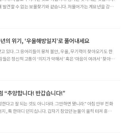
대 발견할 수 없는 보물찾기와 같습니다. 저물어가는 계묘년을 감사
. 초등학교 시절 소풍에서 백미는 보물찾기입니다. 장기자랑도 좋
맛도 좋지만, 보물찾기만큼 간절히 기다리는 시간은 없을
년의 위기, ‘우울해방일지’로 풀어내세요
고 있다. 그 응어리들이 뭉쳐 불안, 우울, 무기력이 찾아오기도 한
람들은 정신적 고통이 ‘의지가 약해서’ 혹은 ‘마음이 여려서’ 찾아온
은 우울증·공황장애·ADHD 등 정신질환에 대한 편견을 개선하고,
지만 따뜻하게 감싼다. 신간 ‘우울해방일지’에는 가려진
힘 “추앙합니다! 반갑습니다!”
걱정한다고 잘 되는 것도 아니더라. 그만하면 됐니라.” 아침 안부 전화
버지, 툭 한마디 던지십니다. 갑자기 참았던 눈물이 울컥 터져 휴대
집니다. 우리는 가끔, 어쩌면 자주 마음이 바닥을 치고 속절없이 주
잘것없이 초라해진 자신에게 되는 대로 살아도 된다고,