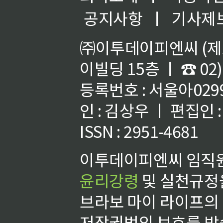
공지사항
ㅣ
기사제
㈜이투데이피엔씨 (제호
이빌딩 15층 ㅣ ☎ 02)
등록번호 : 서울아02992
인 : 김상우 ㅣ 편집인
ISSN : 2951-4681
이투데이피엔씨 임직원
윤리강령
및 실천규정을
브라보 마이 라이프의
저작권법의 보호를 받