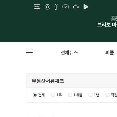
전체뉴스
피플
전체
1주
1개월
1년
직