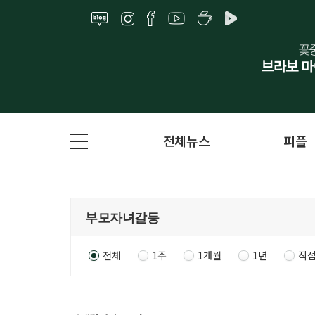
전체뉴스
피플
전체
1주
1개월
1년
직