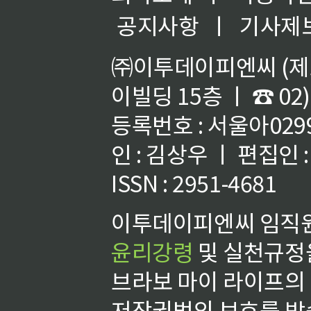
공지사항
ㅣ
기사제
㈜이투데이피엔씨 (제호
이빌딩 15층 ㅣ ☎ 02)
등록번호 : 서울아02992
인 : 김상우 ㅣ 편집인
ISSN : 2951-4681
이투데이피엔씨 임직원
윤리강령
및 실천규정을
브라보 마이 라이프의
저작권법의 보호를 받