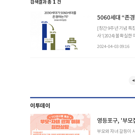
검색결과 총
1
건
5060세대 “존
[창간 9주년 기념 특
사’(2024) 불확실
왕좌왕하던 청년기를 지
2024-04-03 09:16
지, 왜 어른이 돼야 
이투데이
영등포구, '부모
부모와 자녀 갈등이 사