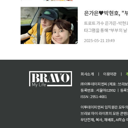
70만1000원으로 가장 많았다
트로트 가수 은가은-박현호 부부가 꿀
타그램을 통해 “부부의 날 좋
진 속에는 내추럴한 모습으
2025-05-21 19:49
회사소개
ㅣ
이용약관
ㅣ
㈜이투데이피엔씨 (제호 : 브라보 마
등록번호 : 서울아02992 ㅣ 등록일자
ISSN : 2951-4681
이투데이피엔씨 임직원은 모두의
브라보 마이 라이프의 모든 콘텐
무단전재, 복사, 재배포, AI학습