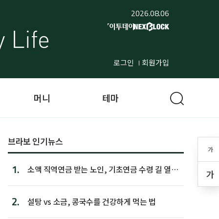
2026.08.06
로그인
회원가입
머니
테마
브라보 인기뉴스
가
1.
소액 직역연금 받는 노인, 기초연금 수령 길 열린
가
다
2.
설탕 vs 소금, 콩국수를 건강하게 먹는 법