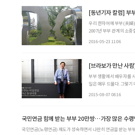
[동년기자 칼럼] 부
우리 한자어에 부부(夫婦)라 함
2007년 부부 관계의 소
가자는 취지로 여성가족부
2016-05-23 11:06
[브라보가 만난 사람
부부 생활에서 배우자를 
일은 매우 드물다. 그렇기
기술이 중요하다. 여기 사회
2015-08-07 08:16
현재 가정 행복코치라는 
국민연금 함께 받는 부부 20만쌍…가장 많은 수령
국민연금(노령연금) 제도가 성숙하면서 나란히 연금을 받는 부부가 늘고 있다. 부부수급자가 증가해 현재는