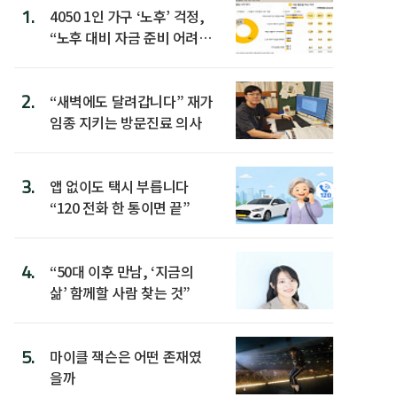
1.
4050 1인 가구 ‘노후’ 걱정,
“노후 대비 자금 준비 어려
워”
2.
“새벽에도 달려갑니다” 재가
임종 지키는 방문진료 의사
3.
앱 없이도 택시 부릅니다
“120 전화 한 통이면 끝”
4.
“50대 이후 만남, ‘지금의
삶’ 함께할 사람 찾는 것”
5.
마이클 잭슨은 어떤 존재였
을까