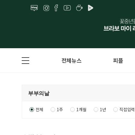
전체뉴스
피플
전체
1주
1개월
1년
직접입력