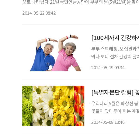
으로 나타났다. 21일 국민연금공단이 부부의 날(5월21일)을 맞아 공개한 자료에 따르면 4월 말 기준으로 국민연금 부부수급자는
19만9498쌍으로 집계됐다. 총 수령액은 월1189억원으로 1쌍당 
2014-05-22 08:42
부부 스트레칭, 오십견과 척추질환 예방에 효과
먹다 보니 점차 건강이 닮
생활습관 개선을 시도해본 
2014-05-19 09:34
[특별자문단 칼럼] 
우리나라 5월은 화창한 봄
꽃들이 앞다투어 피는 계절이다. 예로부터 꽃은 계절의 변화를 일깨우는 
날씨는 춥지도 덥지도 않으
2014-05-08 13:46
통틀어 가장 많은 종류의 