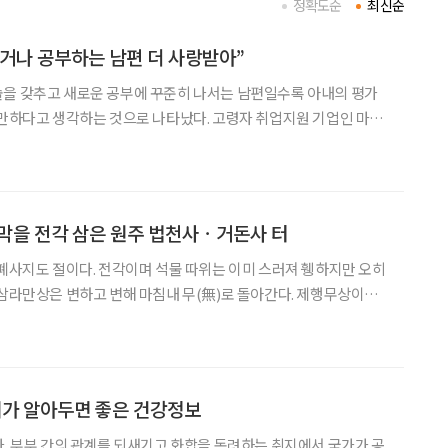
정확도순
최신순
거나 공부하는 남편 더 사랑받아”
술을 갖추고 새로운 공부에 꾸준히 나서는 남편일수록 아내의 평가
원만하다고 생각하는 것으로 나타났다. 고령자 취업지원 기업인 마이
의 ‘좋은 부부의 날’을 맞아정년을 앞둔 50대 부부 1000명을 대상으
. 마이스터60은 전국에서 배우자와 함께 사는 50대
막을 전각 삼은 원주 법천사ㆍ거돈사 터
 폐사지도 절이다. 전각이며 석물 따위는 이미 스러져 휑하지만 오히
 삼라만상은 변하고 변해 마침내 무(無)로 돌아간다. 제행무상이다.
해 지은 수행 도량이다. 그렇다면 무위로 잠잠한 폐사지 역시 통째 경
나라한 절집의 한 형태다. 흔히 폐허 이미지에서
대가 알아두면 좋은 건강정보
다. 부부 간의 관계를 되새기고 화합을 독려하는 취지에서 국가가 공