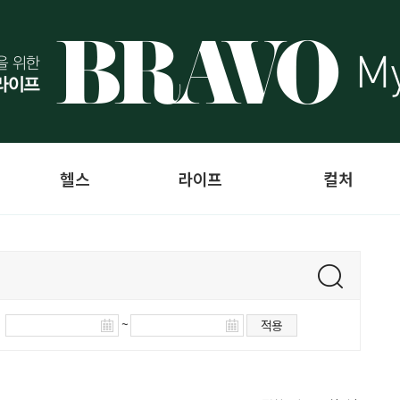
헬스
라이프
컬처
~
적용