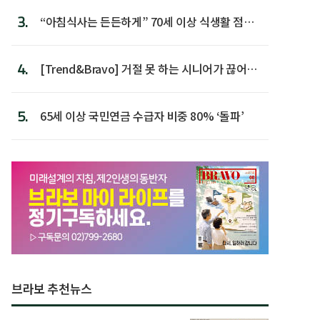
3.
“아침식사는 든든하게” 70세 이상 식생활 점수
가장 높아
4.
[Trend&Bravo] 거절 못 하는 시니어가 끊어야
할 행동 5
5.
65세 이상 국민연금 수급자 비중 80% ‘돌파’
브라보 추천뉴스