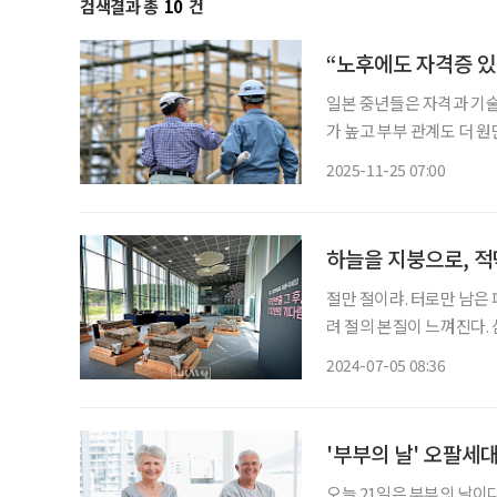
검색결과 총
10
건
“노후에도 자격증 있
일본 중년들은 자격과 기
가 높고 부부 관계도 더 
스터60이 지난 22일 일본
2025-11-25 07:00
로 실시한 조사를 발표했다
하늘을 지붕으로, 적
절만 절이랴. 터로만 남은
려 절의 본질이 느껴진다.
절은 그걸 깨닫게 하기 위
2024-07-05 08:36
전이며 선방이다. 가장 적
'부부의 날' 오팔세
오늘 21일은 부부의 날이