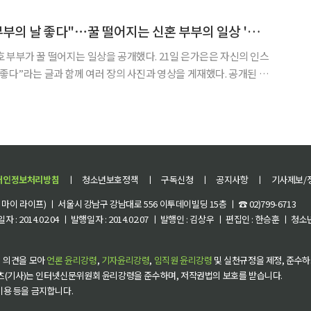
. 10~20대는 23만1000원,
은가은♥박현호, "부부의 날 좋다"⋯꿀 떨어지는 신혼 부부의 일상 '훈훈'
 떨어지는 일상을 공개했다. 21일 은가은은 자신의 인스
다”라는 글과 함께 여러 장의 사진과 영상을 게재했다. 공개된 사
로 함께 이동 중인 은가은, 박현호 부부의 모습이 담겼다. 특히 자
연스럽게 어깨동무한 모습, 차 안에서 화기애애한 모습이 인상적이다. 이에
개인정보처리방침
ㅣ
청소년보호정책
ㅣ
구독신청
ㅣ
공지사항
ㅣ
기사제보/
이 라이프) ㅣ 서울시 강남구 강남대로 556 이투데이빌딩 15층 ㅣ ☎ 02)799-6713
 : 2014.02.04 ㅣ 발행일자 : 2014.02.07 ㅣ 발행인 : 김상우 ㅣ 편집인 : 한승훈 ㅣ
 의견을 모아
언론 윤리강령
,
기자윤리강령
,
임직원 윤리강령
및 실천규정을 제정, 준수하
츠(기사)는 인터넷신문위원회 윤리강령을 준수하며, 저작권법의 보호를 받습니다.
 이용 등을 금지합니다.