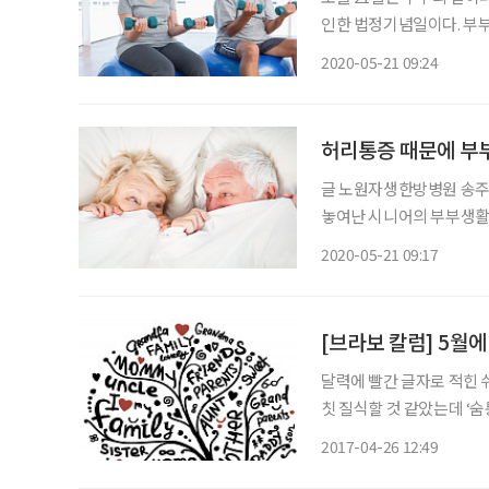
인한 법정기념일이다. 부부의
한다’는 의미다. 최근 각종 사회·경제문제들로 인한 가정 해체가 늘면서 배우자의 역할이 점
2020-05-21 09:24
점 중요시 되고 있다. 실제 
허리통증 때문에 부
글 노원자생한방병원 송주현 병원장 은퇴, 자녀의 독립 등으로 
놓여난 시니어의 부부생활
화도 충분히 나누고 서로 
2020-05-21 09:17
를 되살리는 데는 성생활 
[브라보 칼럼] 5월
달력에 빨간 글자로 적힌 
칫 질식할 것 같았는데 ‘
니다. 그런데 저는 가끔 정말 누구나 그렇게 좋아할까 하는 생각을 하곤 합니다. 사사로운 것이
2017-04-26 12:49
긴 합니다만 저는 젊었을 