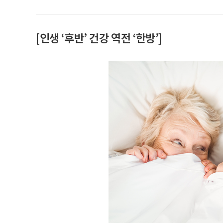
[인생 ‘후반’ 건강 역전 ‘한방’]