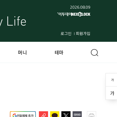
2026.08.09
로그인
회원가입
머니
테마
가
가
선호매체 추가