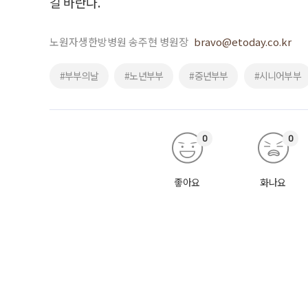
길 바란다.
노원자생한방병원 송주현 병원장
bravo@etoday.co.kr
#부부의날
#노년부부
#중년부부
#시니어부부
0
0
좋아요
화나요