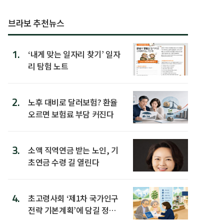
브라보 추천뉴스
1.
‘내게 맞는 일자리 찾기’ 일자
리 탐험 노트
2.
노후 대비로 달러보험? 환율
오르면 보험료 부담 커진다
3.
소액 직역연금 받는 노인, 기
초연금 수령 길 열린다
4.
초고령사회 ‘제1차 국가인구
전략 기본계획’에 담길 정책
은