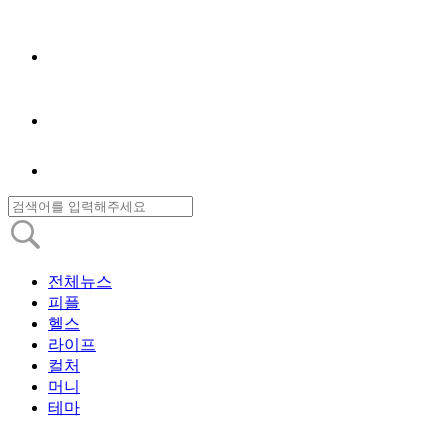
전체뉴스
피플
헬스
라이프
컬처
머니
테마