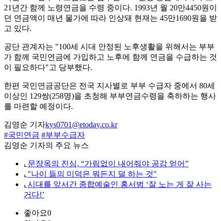
21년간 함께 노령연금을 수령 중이다. 1993년 월 20만4450원이
던 연금액이 매년 물가에 따라 인상돼 현재는 45만1690원을 받
고 있다.
공단 관계자는 "100세 시대 안정된 노후생활을 위해서는 부부
가 함께 국민연금에 가입하고 노후에 함께 연금을 수급하는 것
이 필요하다"고 당부했다.
한편 국민연금공단은 전국 지사별로 부부 수급자 중에서 80세
이상인 129쌍(258명)을 초청해 부부연금수령을 축하하는 행사
를 마련할 예정이다.
김영순 기자
kys0701@etoday.co.kr
#국민연금
#부부수급자
김영순 기자의 주요 뉴스
⌞
문장옥의 진심, “가림없이 내어줘야 공감 얻어”
⌞
"나이 듦의 미덕은 뭐든지 덜 하는 것"
⌞
시대를 앞서간 종합예술인 홍서범 ‘잘 노는 게 잘 사는
거다!’
좋아요
0