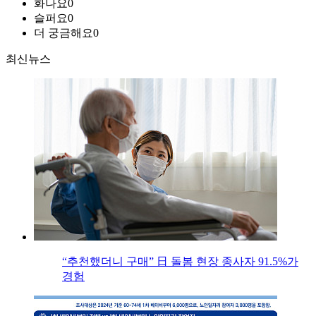
화나요
0
슬퍼요
0
더 궁금해요
0
최신뉴스
“추천했더니 구매” 日 돌봄 현장 종사자 91.5%가
경험