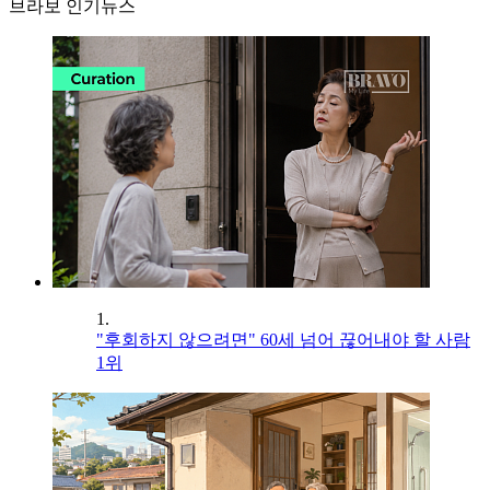
브라보 인기뉴스
1.
"후회하지 않으려면" 60세 넘어 끊어내야 할 사람
1위